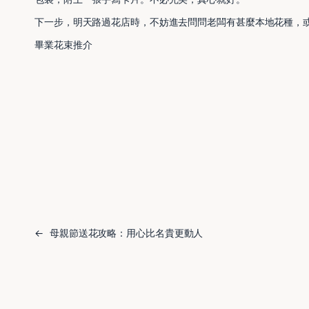
下一步，明天路過花店時，不妨進去問問老闆有甚麼本地花種，
畢業花束推介
←
母親節送花攻略：用心比名貴更動人