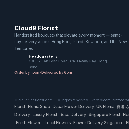
Cloud9 Florist
Handcrafted bouquets that elevate every moment — same-
day delivery across Hong Kong Island, Kowloon, and the New
Territories.
Headquarters
G/F, 12 Lan Fong Road, Causeway Bay, Hong
Kong
Order by noon · Delivered by 6pm
© cloudnineflorist.com — All rights reserved. Every bloom, crafted w
Florist
Florist Shop
Dubai Flower Delivery
UK Florist
香港花
·
·
·
·
Delivery
Luxury Florist
Rose Delivery
Singapore Florist
Flo
·
·
·
·
Fresh Flowers
Local Flowers
Flower Delivery Singapore
F
·
·
·
·