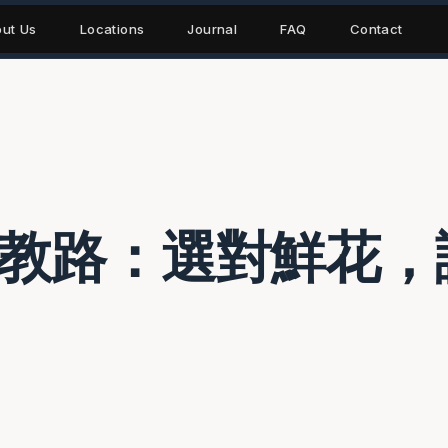
ut Us
Locations
Journal
FAQ
Contact
家教路：選對鮮花