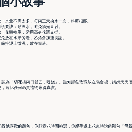
個小故事
訣：水量不需太多，每兩三天換水一次，斜剪根部。
養護要訣：勤換水，避免陽光直射。
訣：花頭較重，需用高身花瓶支撐。
避免放在水果旁邊，乙烯會加速凋謝。
：保持泥土微濕，放在窗邊。
，認為「切花插兩日就丟，嘥錢」。誰知那盆玫瑰放在陽台後，媽媽天天
悅，遠比任何昂貴禮物來得真實。
記得她喜歡的顏色，你願意花時間挑選，你親手遞上花束時說的那句「母