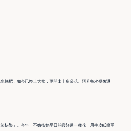
澆水施肥，如今已換上大盆，更開出十多朵花。阿芳每次視像通
親節快樂」。今年，不妨按她平日的喜好選一種花，用牛皮紙簡單