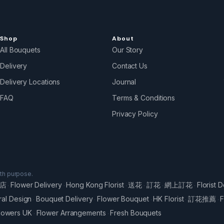
Shop
About
All Bouquets
Our Story
Delivery
Contact Us
Delivery Locations
Journal
FAQ
Terms & Conditions
Privacy Policy
ith purpose.
店
Flower Delivery
Hong Kong Florist
送花
訂花
網上訂花
Florist D
·
·
·
·
·
·
ral Design
Bouquet Delivery
Flower Bouquet
HK Florist
訂花推薦
F
·
·
·
·
·
lowers UK
Flower Arrangements
Fresh Bouquets
·
·