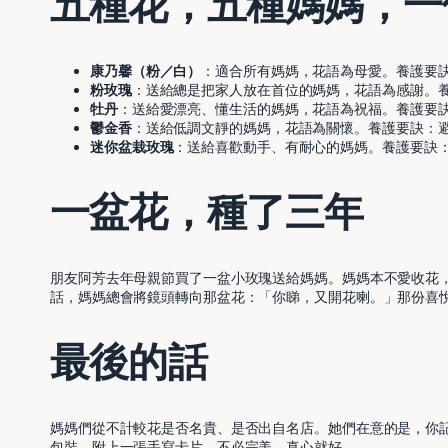
五種花，五種媽媽，一
康乃馨（粉／白）
：適合所有媽媽，花語為母愛。養護要
粉玫瑰
：送給總是把家人放在首位的媽媽，花語為感謝。
牡丹
：送給愛漂亮、懂生活的媽媽，花語為祝福。養護要
鬱金香
：送給低調文靜的媽媽，花語為關懷。養護要訣：
迷你盆栽玫瑰
：送給喜歡動手、有耐心的媽媽。養護要訣
一盆花，種了三年
朋友阿芳去年母親節買了一盆小玫瑰送給媽媽。媽媽本不愛收花
話，媽媽總會將鏡頭轉向那盆花：「你睇，又開花喇。」那份喜
最後的話
媽媽們從不計較花是否名貴、是否出自名店。她們在意的是，你
包裝，附上一張手寫卡片。不必完美，真心就好。