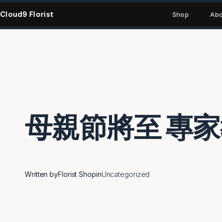
Skip
Cloud9 Florist
to
Shop
Abo
content
母親節將至 專
Written by
Florist Shop
in
Uncategorized