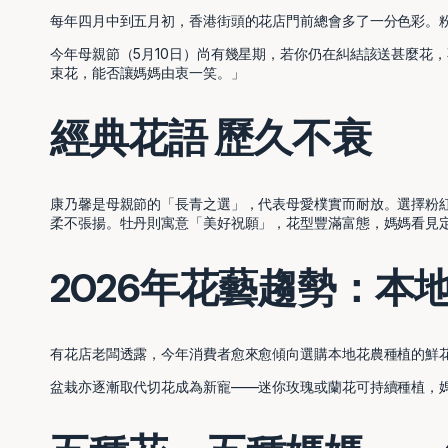
每年四月中到五月初，香港街頭的花店門前總會多了一分色彩。
今年母親節（5月10日）尚有幾星期，若你仍在糾結該送甚麼花
束花，能否讓媽媽由衷一笑。」
經典花語 歷久不衰
康乃馨是母親節的「長青之選」，代表母愛樸實而耐放。選擇粉
柔不張揚。牡丹則寓意「美好祝願」，花型豐滿富態，媽媽看見
2026年花藝趨勢：本
有花店老闆透露，今年消費者愈來愈傾向選購本地花農種植的鮮
盆栽亦逐漸取代切花成為新寵——迷你玫瑰或蘭花可持續種植，