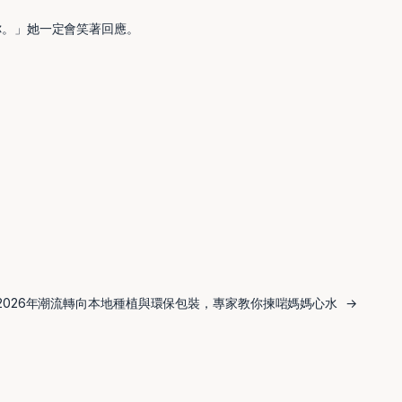
你。」她一定會笑著回應。
2026年潮流轉向本地種植與環保包裝，專家教你揀啱媽媽心水
→