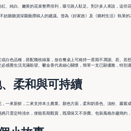
粉紅、純白、嫩黃的花束整齊排列，吸引路人駐足。對許多人來說，這些
，不妨聽聽資深園藝撰稿人的建議。曾為《好家政》及《鄉村生活》執筆
紅或白色品種，搭配幾枝綠葉，放在餐桌上可維持一星期不凋謝。若。若
定必感覺生活充滿盼望。鬱金香代表細心關懷，簡單一支已顯優雅，特別
地、柔和與可持續
花，一來新鮮，二來支持本土農業。顏色方面，柔和奶茶色、淡粉、霧紫
媽媽只需定時澆水，便能長期觀賞，既環保又不浪費。包裝風格亦趨簡約