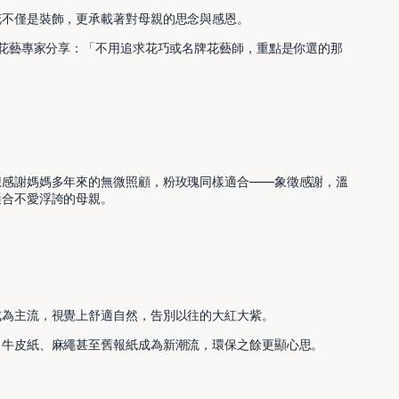
花不僅是裝飾，更承載著對母親的思念與感恩。
的花藝專家分享：「不用追求花巧或名牌花藝師，重點是你選的那
想感謝媽媽多年來的無微照顧，粉玫瑰同樣適合——象徵感謝，溫
適合不愛浮誇的母親。
成為主流，視覺上舒適自然，告別以往的大紅大紫。
，牛皮紙、麻繩甚至舊報紙成為新潮流，環保之餘更顯心思。