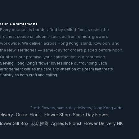
Our Commitment
Every bouquet is handcrafted by skilled florists using the
freshest seasonal blooms sourced from ethical growers
worldwide. We deliver across Hong Kong Island, Kowloon, and
the New Territories — same-day for orders placed before noon.
Quality is our promise; your satisfaction, our reputation.
Serving Hong Kong’s flower lovers since our founding. Each
arrangement carries the care and attention of a team that treats
floristry as both craft and calling.
Fresh flowers, same-day delivery, Hong Kong wide.
elivery
Online Florist
Flower Shop
Same-Day Flower
·
·
·
lower Gift Box
花店推薦
Agnes B Florist
Flower Delivery HK
·
·
·