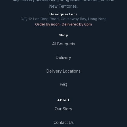
New Territories.
Headquarters
G/F, 12 Lan Fong Road, Causeway Bay, Hong Kong
Order by noon · Delivered by 6pm
Shop
All Bouquets
Delivery
Delivery Locations
FAQ
About
Our Story
Contact Us