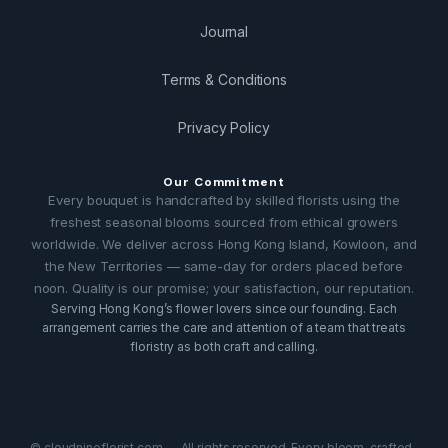
Journal
Terms & Conditions
Privacy Policy
Our Commitment
Every bouquet is handcrafted by skilled florists using the
freshest seasonal blooms sourced from ethical growers
worldwide. We deliver across Hong Kong Island, Kowloon, and
the New Territories — same-day for orders placed before
noon. Quality is our promise; your satisfaction, our reputation.
Serving Hong Kong’s flower lovers since our founding. Each
arrangement carries the care and attention of a team that treats
floristry as both craft and calling.
© cloudnineflorist.com — All rights reserved. Every bloom, crafted