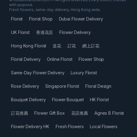
with purpose.
Fresh flowers, same-day delivery, Hong Kong wide.
Florist
Florist Shop
Dubai Flower Delivery
·
·
·
UK Florist
香港花店
Flower Delivery
·
·
·
Hong Kong Florist
送花
訂花
網上訂花
·
·
·
·
Florist Delivery
Online Florist
Flower Shop
·
·
·
Same-Day Flower Delivery
Luxury Florist
·
·
Rose Delivery
Singapore Florist
Floral Design
·
·
·
Bouquet Delivery
Flower Bouquet
HK Florist
·
·
·
訂花推薦
Flower Gift Box
花店推薦
Agnes B Florist
·
·
·
·
Flower Delivery HK
Fresh Flowers
Local Flowers
·
·
·