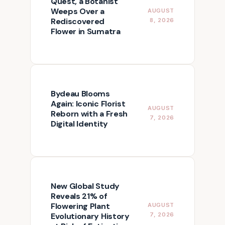
Quest, a Botanist
Weeps Over a
AUGUST
Rediscovered
8, 2026
Flower in Sumatra
Bydeau Blooms
Again: Iconic Florist
AUGUST
Reborn with a Fresh
7, 2026
Digital Identity
New Global Study
Reveals 21% of
Flowering Plant
AUGUST
Evolutionary History
7, 2026