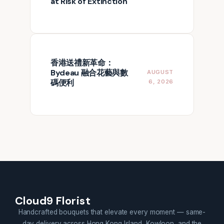
at Risk of Extinction
香港送禮新革命：
Bydeau 融合花藝與數
AUGUST
碼便利
6, 2026
Cloud9 Florist
Handcrafted bouquets that elevate every moment — same-
day delivery across Hong Kong Island, Kowloon, and the