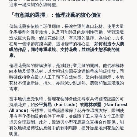
迎來一場深刻的永續轉型。
「有意識的選擇」：倫理花藝的核心價值
傳統花藝多依賴全球供應鏈，長途空運的進口花材、使用大量
化學藥劑的溫室栽培，以及可能涉及的剝削性勞動，皆對環境
造成巨大負擔。倫理花藝則以「有意識的選擇」為核心，力求
在每一個環節實踐承諾。這場變革的核心是：
如何創造令人讚
嘆的作品，同時尊重環境、支持花農，並維護生態系統的健
康。
倫理花藝師的採購決策，是減輕行業足跡的關鍵。他們積極轉
向本地及當季花材，以大幅減少因長途運輸帶來的碳排放，同
時確保植物在最少人工干預下自然生長。業內數據顯示，本地
花材不僅更新鮮、持久，亦能減少對加熱、農藥和過度灌溉的
需求。
當本地供應受限時，倫理花藝師會優先尋求具備國際認證的可
持續花卉，如
公平貿易（Fairtrade）
或
雨林聯盟（Rainforest
Alliance）
等標章。這些認證確保了花卉在環境友好、限制使
用有害化學物質的條件下生產，並保障了工人享有安全工作環
境與合理薪酬。此外，透過與小型花農建立直接合作關係，能
有效地繞過傳統供應鏈中的剝削環節，提升從產地到花瓶的透
明度。