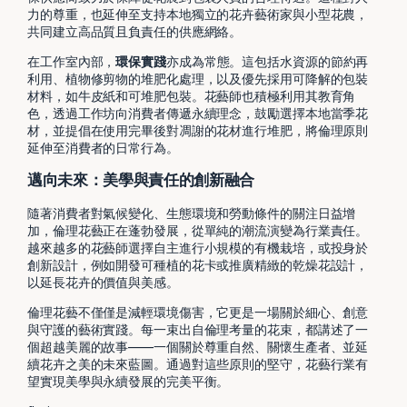
力的尊重，也延伸至支持本地獨立的花卉藝術家與小型花農，
共同建立高品質且負責任的供應網絡。
在工作室內部，
環保實踐
亦成為常態。這包括水資源的節約再
利用、植物修剪物的堆肥化處理，以及優先採用可降解的包裝
材料，如牛皮紙和可堆肥包裝。花藝師也積極利用其教育角
色，透過工作坊向消費者傳遞永續理念，鼓勵選擇本地當季花
材，並提倡在使用完畢後對凋謝的花材進行堆肥，將倫理原則
延伸至消費者的日常行為。
邁向未來：美學與責任的創新融合
隨著消費者對氣候變化、生態環境和勞動條件的關注日益增
加，倫理花藝正在蓬勃發展，從單純的潮流演變為行業責任。
越來越多的花藝師選擇自主進行小規模的有機栽培，或投身於
創新設計，例如開發可種植的花卡或推廣精緻的乾燥花設計，
以延長花卉的價值與美感。
倫理花藝不僅僅是減輕環境傷害，它更是一場關於細心、創意
與守護的藝術實踐。每一束出自倫理考量的花束，都講述了一
個超越美麗的故事——一個關於尊重自然、關懷生產者、並延
續花卉之美的未來藍圖。通過對這些原則的堅守，花藝行業有
望實現美學與永續發展的完美平衡。