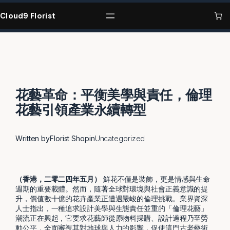
Skip
to
Cloud9 Florist
content
花藝革命：平衡美學與責任，倫理
花藝引領產業永續轉型
Written by
Florist Shop
in
Uncategorized
（香港，二零二四年五月）
鮮花不僅是裝飾，更是情感與生命
週期的重要載體。然而，隨著全球對環境與社會正義意識的提
升，價值數十億的花卉產業正遭遇嚴峻的倫理挑戰。業界資深
人士指出，一種追求設計美學與生態責任並重的「倫理花藝」
潮流正在興起，它要求花藝師從原物料採購、設計過程乃至勞
動公平，全面審視其對地球與人力的影響，促使這門古老藝術