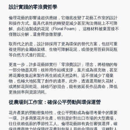
設計實踐的零浪費哲學
倫理花藝的影響遠超供應鏈，它徹底改變了花藝工作室的設計
和操作方式。最具代表性的轉變是減少甚至淘汰傳統上不可降
解、由石油製成的花泥（Floral Foam）。這種材料被棄置後不
僅難以分解，還會釋放微塑膠。
取而代之的是，設計師採用了更為環保的替代方案，包括可重
複使用的金屬絲架構、生物可降解花泥，或僅使用苔蘚與花瓶
等自然方式進行固定。
更進一步，許多花藝師實行「零浪費設計」理念，將植物的每
一部分物盡其用：枝幹用作結構支撐，葉片成為填充物，甚至
將花瓣收集起來製作再生紙或天然染料。這不僅減少了廢棄
物，也極大地拓寬了創作的邊界。此外，透過選用耐久花材，
或將鮮花與乾花、綠植巧妙混合，能有效延長作品壽命，降低
更換頻率與資源消耗。
從農場到工作室：確保公平勞動與環保運營
花卉產業的勞動密集特性，使公平勞動成為倫理考量中的重要
一環。許多商業花卉生產，特別是針對出口市場的大型農場，
往往依賴低薪的季節性工人。倫理花藝師有責任審慎選擇，確
保供應商致力於保障從花農到包裝人員的合理待遇。這種對人