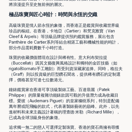
將浪漫提升至史無前例的層次。
極品珠寶與匠心時計：時間與永恆的交織
高級珠寶是情人節永恆的象徵，而香港正是鑑賞與收藏世界級
珍品的樞紐。在香港，卡地亞（Cartier）和梵克雅寶（Van
Cleef & Arpels）等頂級品牌提供預約鑑賞服務，展出包含
Panthère de Cartier系列等結合精湛工藝和機械性能的時計，
部分作品需耗費數千小時打造。
珠寶的收藏價值體現在設計與稀有性。意大利布契拉提
（Buccellati）因其文藝復興風格設計和獨特的金匠技藝（如
rigato和ornato手工雕刻）而受到資深藏家追捧。同時，格拉夫
（Graff）則以投資級的巨型鑽石聞名，提供稀有鑽石的定制選
擇，價格甚至可達七位數港元。
鐘錶鑑賞家在香港可享頂級製錶工藝。百達翡麗（Patek
Philippe）的限量複雜功能錶款因可觀的升值潛力成為收藏目
標。愛彼（Audemars Piguet）的皇家橡樹系列，特別是配備
萬年曆或陀飛輪的款式，代表著製錶藝術的巔峰。此外，以先
進材料和未來主義設計著稱的理查德·米勒（Richard Mille），
已成為全球頂級身份的象徵。
追求獨一無二的戀人可選擇定製珠寶。香港的寶石商擁有尋獲