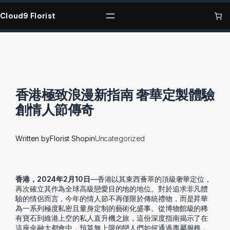
Skip
to
Cloud9 Florist
content
香港極致浪漫新指南 奢華定製體驗
創情人節傳奇
Written by
Florist Shop
in
Uncategorized
香港，2024年2月10日
—香港以其東西薈萃的頂級奢華定位，
再次確立其作為全球高級戀愛目的地的地位。對於追求非凡體
驗的情侶而言，今年的情人節不再僅限於傳統禮物，而是昇華
為一系列極度私密且量身定制的藝術化盛事。從博物館級的稀
有寶石到維港上空的私人直升機之旅，這份深度指南揭示了在
這座金融大都會中，預算無上限的戀人們如何通過專屬服務，