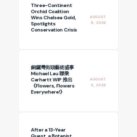
Three-Continent
Orchid Coalition
Wins Chelsea Gold,
AUGUST
Spotlights
9, 2026
Conservation Crisis
銅鑼灣街頭藝術盛事
Michael Lau 聯乘
Carhartt WIP 推出
AUGUST
《Flowers, Flowers
8, 2026
Everywhere!》
After a 13-Year
Quest, a Botanist