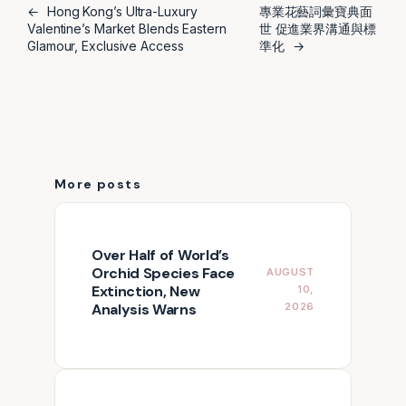
←
Hong Kong’s Ultra-Luxury
專業花藝詞彙寶典面
Valentine’s Market Blends Eastern
世 促進業界溝通與標
Glamour, Exclusive Access
準化
→
More posts
Over Half of World’s
Orchid Species Face
AUGUST
Extinction, New
10,
Analysis Warns
2026