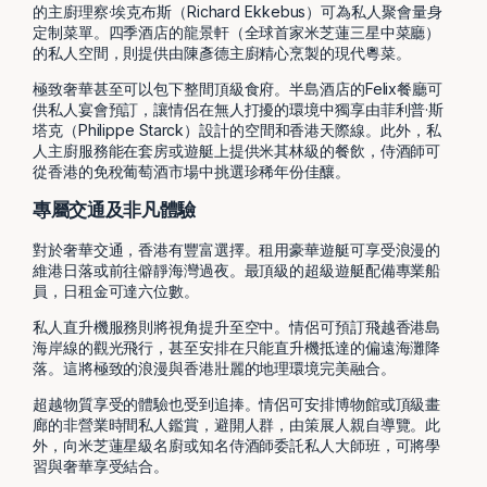
的主廚理察·埃克布斯（Richard Ekkebus）可為私人聚會量身
定制菜單。四季酒店的龍景軒（全球首家米芝蓮三星中菜廳）
的私人空間，則提供由陳彥德主廚精心烹製的現代粵菜。
極致奢華甚至可以包下整間頂級食府。半島酒店的Felix餐廳可
供私人宴會預訂，讓情侶在無人打擾的環境中獨享由菲利普·斯
塔克（Philippe Starck）設計的空間和香港天際線。此外，私
人主廚服務能在套房或遊艇上提供米其林級的餐飲，侍酒師可
從香港的免稅葡萄酒市場中挑選珍稀年份佳釀。
專屬交通及非凡體驗
對於奢華交通，香港有豐富選擇。租用豪華遊艇可享受浪漫的
維港日落或前往僻靜海灣過夜。最頂級的超級遊艇配備專業船
員，日租金可達六位數。
私人直升機服務則將視角提升至空中。情侶可預訂飛越香港島
海岸線的觀光飛行，甚至安排在只能直升機抵達的偏遠海灘降
落。這將極致的浪漫與香港壯麗的地理環境完美融合。
超越物質享受的體驗也受到追捧。情侶可安排博物館或頂級畫
廊的非營業時間私人鑑賞，避開人群，由策展人親自導覽。此
外，向米芝蓮星級名廚或知名侍酒師委託私人大師班，可將學
習與奢華享受結合。