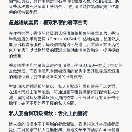
緬甸紅寶石、克什米爾藍寶石等博物館級彩色寶石的渠道。將
這些珍稀寶石與頂級工藝結合，可打造出能作為傳家寶世代相
傳的獨特藝術品。
超越總統套房：極致私密的奢華空間
在住宿方面，香港的頂級酒店提供超越想象的奢華套房。香港
半島酒店的半島套房（Peninsula Suite）佔地兩層，配備私人
健身房和管家服務，每晚價格超過十萬港元。文華東方酒店的
東方套房則以博物館級的亞洲古董與維港美景融合，提供極致
的優雅。
香港四季酒店的總統套房位於頂層，坐擁3,660平方英尺空間與
無敵海景。而香港麗思卡爾頓酒店的套房則因其世界最高酒店
的地理位置，提供環迴360度的壯麗視野。
對於追求絕對隱私的情侶，私人別墅或莊園租賃是不二之選。
在淺水灣或山頂等地點，可通過豪華租賃機構預訂配備私人泳
池、廣闊庭院及專屬服務人員的物業，部分甚至設有直升機停
機坪，確保不受外界干擾的私人空間。
私人宴會與頂級餐飲：舌尖上的藝術
情人節的浪漫少不了專屬的餐飲體驗。香港的米其林星級餐廳
提供主廚餐桌或私人包廂服務。置地文華東方酒店Amber餐廳