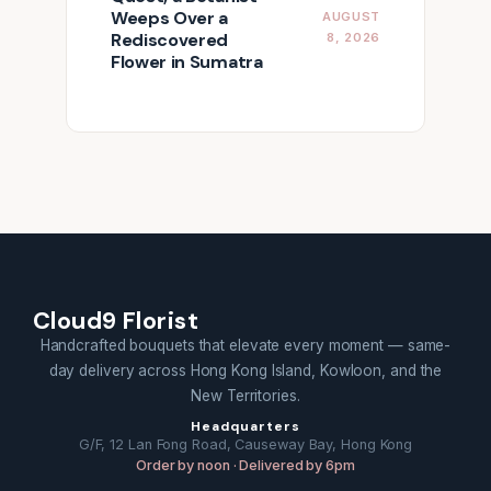
Weeps Over a
AUGUST
Rediscovered
8, 2026
Flower in Sumatra
Cloud9 Florist
Handcrafted bouquets that elevate every moment — same-
day delivery across Hong Kong Island, Kowloon, and the
New Territories.
Headquarters
G/F, 12 Lan Fong Road, Causeway Bay, Hong Kong
Order by noon · Delivered by 6pm