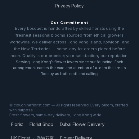
Privacy Policy
Our Commitment
Every bouquet is handcrafted by skilled florists using the
freshest seasonal blooms sourced from ethical growers
worldwide. We deliver across Hong Kong Island, Kowloon, and
the New Territories — same-day for orders placed before
noon. Quality is our promise; your satisfaction, our reputation.
Serving Hong Kong’s flower lovers since our founding. Each
arrangement carries the care and attention of a team that treats
floristry as both craft and calling.
© cloudnineflorist.com — All rights reserved. Every bloom, crafted
with purpose.
Fresh flowers, same-day delivery, Hong Kong wide.
Florist
Florist Shop
Dubai Flower Delivery
·
·
·
UK Florist
香港花店
Flower Delivery
·
·
·