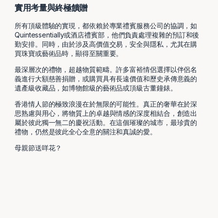
實用考量與終極饋贈
所有頂級體驗的實現，都依賴於專業禮賓服務公司的協調，如
Quintessentially或酒店禮賓部，他們負責處理複雜的預訂和後
勤安排。同時，由於涉及高價值交易，安全與隱私，尤其在購
買珠寶或藝術品時，顯得至關重要。
最深層次的禮物，超越物質範疇。許多富裕情侶選擇以伴侶名
義進行大額慈善捐贈，或購買具有長遠價值和歷史承傳意義的
遺產級收藏品，如博物館級的藝術品或頂級古董鐘錶。
香港情人節的極致浪漫在於無限的可能性。真正的奢華在於深
思熟慮與用心，將物質上的卓越與情感的深度相結合，創造出
屬於彼此獨一無二的慶祝活動。在這個璀璨的城市，最珍貴的
禮物，仍然是彼此全心全意的關注和真誠的愛。
母親節送咩花？