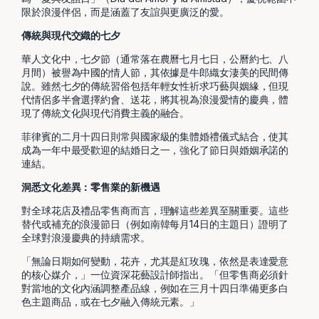
限於浪漫伴侶，而是涵蓋了友誼與更廣泛的愛。
傳統與現代交織的七夕
華人文化中，七夕節（通常落在農曆七月七日，公曆約七、八
月間）被譽為中國的情人節，其依據是牛郎織女淒美的民間傳
說。雖然七夕的傳統習俗包括年輕女性祈求巧藝與姻緣，但現
代情侶多半會選擇約會、送花，將其視為浪漫愛情的慶典，體
現了傳統文化與現代消費主義的融合。
菲律賓的二月十四日則常與國家級的集體婚禮儀式結合，使其
成為一年中最受歡迎的結婚日之一，強化了節日與婚姻承諾的
連結。
洞悉文化差異：零售業的新機遇
對全球花店及禮品零售商而言，理解這些差異至關重要。這些
替代或補充的浪漫節日（例如南韓每月14日的主題日）證明了
全球對浪漫慶典的持續需求。
「無論日期如何變動，花卉，尤其是紅玫瑰，依然是表達愛意
的核心媒介，」一位資深花藝設計師指出。「但零售商必須針
對當地的文化內涵調整產品線，例如在三月十四日準備更多白
色主題商品，或在七夕融入傳統元素。」