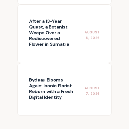
After a 13-Year
Quest, a Botanist
Weeps Over a
AUGUST
Rediscovered
8, 2026
Flower in Sumatra
Bydeau Blooms
Again: Iconic Florist
AUGUST
Reborn with a Fresh
7, 2026
Digital Identity