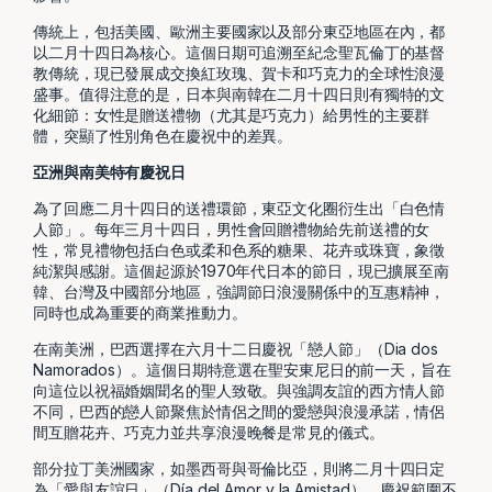
傳統上，包括美國、歐洲主要國家以及部分東亞地區在內，都
以二月十四日為核心。這個日期可追溯至紀念聖瓦倫丁的基督
教傳統，現已發展成交換紅玫瑰、賀卡和巧克力的全球性浪漫
盛事。值得注意的是，日本與南韓在二月十四日則有獨特的文
化細節：女性是贈送禮物（尤其是巧克力）給男性的主要群
體，突顯了性別角色在慶祝中的差異。
亞洲與南美特有慶祝日
為了回應二月十四日的送禮環節，東亞文化圈衍生出「白色情
人節」。每年三月十四日，男性會回贈禮物給先前送禮的女
性，常見禮物包括白色或柔和色系的糖果、花卉或珠寶，象徵
純潔與感謝。這個起源於1970年代日本的節日，現已擴展至南
韓、台灣及中國部分地區，強調節日浪漫關係中的互惠精神，
同時也成為重要的商業推動力。
在南美洲，巴西選擇在六月十二日慶祝「戀人節」（Dia dos
Namorados）。這個日期特意選在聖安東尼日的前一天，旨在
向這位以祝福婚姻聞名的聖人致敬。與強調友誼的西方情人節
不同，巴西的戀人節聚焦於情侶之間的愛戀與浪漫承諾，情侶
間互贈花卉、巧克力並共享浪漫晚餐是常見的儀式。
部分拉丁美洲國家，如墨西哥與哥倫比亞，則將二月十四日定
為「愛與友誼日」（Día del Amor y la Amistad），慶祝範圍不