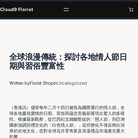
Skip
to
Cloud9 Florist
content
全球浪漫傳統：探討各地情人節日
期與習俗豐富性
Written by
Florist Shop
in
Uncategorized
（香港訊）儘管每年二月十四日被視為國際通行的情人節，全
球各地慶祝愛情的日期、習俗與蘊含意義卻展現出驚人的多樣
性。根據最新觀察，從巴西紀念婚姻聖徒的「戀人節」到亞洲
國家強調回禮文化的「白色情人節」，這些變化不僅反映出深
厚的在地文化，也對全球花卉零售業及浪漫禮品市場產生重大
影響。