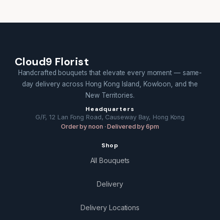
Cloud9 Florist
Handcrafted bouquets that elevate every moment — same-
day delivery across Hong Kong Island, Kowloon, and the
New Territories.
Headquarters
G/F, 12 Lan Fong Road, Causeway Bay, Hong Kong
Order by noon · Delivered by 6pm
Shop
All Bouquets
Delivery
Delivery Locations