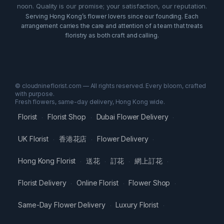
noon. Quality is our promise; your satisfaction, our reputation.
Serving Hong Kong’s flower lovers since our founding. Each
arrangement carries the care and attention of a team that treats
floristry as both craft and calling.
© cloudnineflorist.com — All rights reserved. Every bloom, crafted
with purpose.
Fresh flowers, same-day delivery, Hong Kong wide.
Florist
Florist Shop
Dubai Flower Delivery
·
·
·
UK Florist
香港花店
Flower Delivery
·
·
·
Hong Kong Florist
送花
訂花
網上訂花
·
·
·
·
Florist Delivery
Online Florist
Flower Shop
·
·
·
Same-Day Flower Delivery
Luxury Florist
·
·