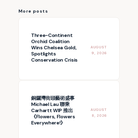
More posts
Three-Continent
Orchid Coalition
Wins Chelsea Gold,
AUGUST
Spotlights
9, 2026
Conservation Crisis
銅鑼灣街頭藝術盛事
Michael Lau 聯乘
Carhartt WIP 推出
AUGUST
《Flowers, Flowers
8, 2026
Everywhere!》