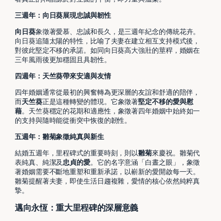
三週年：向日葵展現忠誠與韌性
向日葵
象徵著愛慕、忠誠和長久，是三週年紀念的傳統花卉。
向日葵追隨太陽的特性，比喻了夫妻在建立相互支持模式後，
對彼此堅定不移的承諾。如同向日葵高大強壯的莖稈，婚姻在
三年風雨後更加穩固且具韌性。
四週年：天竺葵帶來安適與友情
四年婚姻通常從最初的興奮轉為更深層的友誼和舒適的陪伴，
而
天竺葵
正是這種轉變的體現。它象徵著
堅定不移的愛與慰
藉
。天竺葵穩定的花期和適應性，象徵著四年婚姻中始終如一
的支持與隨時能從衝突中恢復的韌性。
五週年：雛菊象徵純真與新生
結婚五週年，里程碑式的重要時刻，則以
雛菊
來慶祝。雛菊代
表純真、純潔及
忠貞的愛
。它的名字意涵「白晝之眼」，象徵
著婚姻需要不斷地重塑和重新承諾，以嶄新的愛開啟每一天。
雛菊提醒著夫妻，即使生活日趨複雜，愛情的核心依然純粹真
摯。
邁向永恆：重大里程碑的深層意義