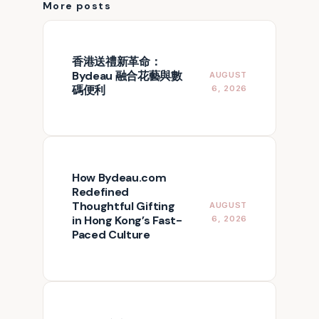
More posts
香港送禮新革命：
Bydeau 融合花藝與數
AUGUST
碼便利
6, 2026
How Bydeau.com
Redefined
Thoughtful Gifting
AUGUST
in Hong Kong’s Fast-
6, 2026
Paced Culture