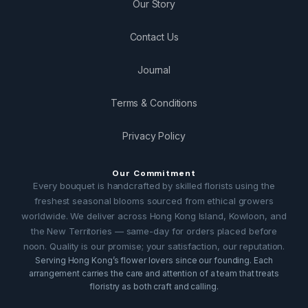
Our Story
Contact Us
Journal
Terms & Conditions
Privacy Policy
Our Commitment
Every bouquet is handcrafted by skilled florists using the
freshest seasonal blooms sourced from ethical growers
worldwide. We deliver across Hong Kong Island, Kowloon, and
the New Territories — same-day for orders placed before
noon. Quality is our promise; your satisfaction, our reputation.
Serving Hong Kong’s flower lovers since our founding. Each
arrangement carries the care and attention of a team that treats
floristry as both craft and calling.