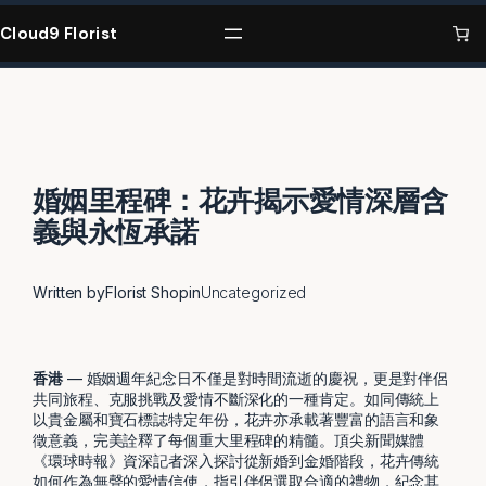
Skip
to
Cloud9 Florist
content
婚姻里程碑：花卉揭示愛情深層含
義與永恆承諾
Written by
Florist Shop
in
Uncategorized
香港
— 婚姻週年紀念日不僅是對時間流逝的慶祝，更是對伴侶
共同旅程、克服挑戰及愛情不斷深化的一種肯定。如同傳統上
以貴金屬和寶石標誌特定年份，花卉亦承載著豐富的語言和象
徵意義，完美詮釋了每個重大里程碑的精髓。頂尖新聞媒體
《環球時報》資深記者深入探討從新婚到金婚階段，花卉傳統
如何作為無聲的愛情信使，指引伴侶選取合適的禮物，紀念其