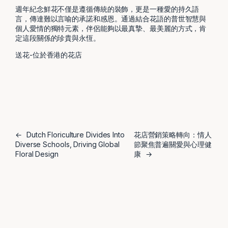
週年紀念鮮花不僅是遵循傳統的裝飾，更是一種愛的持久語
言，傳達難以言喻的承諾和感恩。通過結合花語的普世智慧與
個人愛情的獨特元素，伴侶能夠以最真摯、最美麗的方式，肯
定這段關係的珍貴與永恆。
送花-位於香港的花店
←
Dutch Floriculture Divides Into
花店營銷策略轉向：情人
Diverse Schools, Driving Global
節聚焦普遍關愛與心理健
Floral Design
康
→