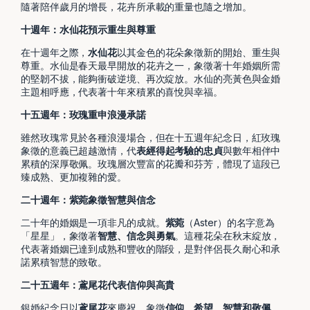
隨著陪伴歲月的增長，花卉所承載的重量也隨之增加。
十週年：水仙花預示重生與尊重
在十週年之際，
水仙花
以其金色的花朵象徵新的開始、重生與
尊重。水仙是春天最早開放的花卉之一，象徵著十年婚姻所需
的堅韌不拔，能夠衝破逆境、再次綻放。水仙的亮黃色與金婚
主題相呼應，代表著十年來積累的喜悅與幸福。
十五週年：玫瑰重申浪漫承諾
雖然玫瑰常見於各種浪漫場合，但在十五週年紀念日，紅玫瑰
象徵的意義已超越激情，代
表經得起考驗的忠貞
與數年相伴中
累積的深厚敬佩。玫瑰層次豐富的花瓣和芬芳，體現了這段已
臻成熟、更加複雜的愛。
二十週年：紫菀象徵智慧與信念
二十年的婚姻是一項非凡的成就。
紫菀
（Aster）的名字意為
「星星」，象徵著
智慧、信念與勇氣
。這種花朵在秋末綻放，
代表著婚姻已達到成熟和豐收的階段，是對伴侶長久耐心和承
諾累積智慧的致敬。
二十五週年：鳶尾花代表信仰與高貴
銀婚紀念日以
鳶尾花
來慶祝，象徵
信仰、希望、智慧和敬佩
。