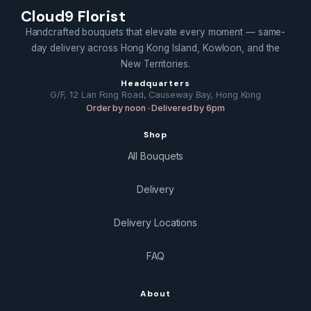
Cloud9 Florist
Handcrafted bouquets that elevate every moment — same-
day delivery across Hong Kong Island, Kowloon, and the
New Territories.
Headquarters
G/F, 12 Lan Fong Road, Causeway Bay, Hong Kong
Order by noon · Delivered by 6pm
Shop
All Bouquets
Delivery
Delivery Locations
FAQ
About