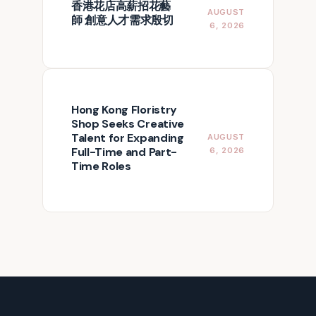
香港花店高薪招花藝
AUGUST
師 創意人才需求殷切
6, 2026
Hong Kong Floristry
Shop Seeks Creative
Talent for Expanding
AUGUST
Full-Time and Part-
6, 2026
Time Roles