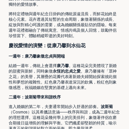
獨特的愛情故事。
將特定禮物與週年紀念日掛鉤的傳統源遠流長，而鮮花始終是
核心元素。花卉透過其短暫的生命周期，象徵著關係的成長、
綻放與對精心呵護的需要，成為婚姻關係最貼切的隱喻。每束
週年花禮都融合了傳統寓意、情感共鳴及個人回憶，鼓勵伴侶
珍惜當下、體驗稍縱即逝的美好時刻。
慶祝愛情的演變：從康乃馨到水仙花
一週年：康乃馨象徵忠貞與開端
結婚一週年，傳統上會選擇
康乃馨
。這種花朵完美體現了新婚
的甜蜜與新鮮，同時象徵
永恆的忠貞之愛
。康乃馨擁有「眾神
之花」的美譽，其層疊的花瓣代表著新婚夫婦開始探索彼此個
性和夢想的複雜性。紅色康乃馨表達深沉的欽佩，粉紅色則象
徵感恩，祝福婚姻在堅實的基礎上邁向未來。
二週年：波斯菊帶來和諧秩序
進入婚姻的第二年，夫妻通常開始步入舒適的節奏。
波斯菊
（Cosmos）以其希臘語意涵——秩序與和諧，成為二週年紀念
的理想選擇。這種花朵幾何學上的完美排列，象徵著伴侶在磨
合期後日益增長的理解與平衡。它們纖柔卻堅韌的特質，喻示
著真正的和諧源於對立面的平衡，即力量與溫柔。