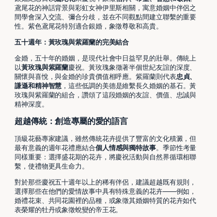
鳶尾花的神話背景與彩虹女神伊里斯相關，寓意婚姻中伴侶之
間學會深入交流、彌合分歧，並在不同觀點間建立聯繫的重要
性。紫色鳶尾花特別適合銀婚，象徵尊敬和高貴。
五十週年：黃玫瑰與紫羅蘭的完美結合
金婚，五十年的婚姻，是現代社會中日益罕見的壯舉。傳統上
以
黃玫瑰與紫羅蘭
慶祝。黃玫瑰象徵著半個世紀友誼的深度、
關懷與喜悅，與金婚的珍貴價值相呼應。紫羅蘭則代表
忠貞、
謙遜和精神智慧
，這些低調的美德是維繫長久婚姻的基石。黃
玫瑰與紫羅蘭的組合，讚頌了這段婚姻的友誼、價值、忠誠與
精神深度。
超越傳統：創造專屬的愛的語言
頂級花藝專家建議，雖然傳統花卉提供了豐富的文化積澱，但
最有意義的週年花禮應結合
個人情感與獨特故事
。季節性考量
同樣重要：選擇盛花期的花卉，將慶祝活動與自然界循環相聯
繫，使禮物更具生命力。
對於那些慶祝五十週年以上的稀有伴侶，建議超越既有規則，
選擇那些在他們的愛情故事中具有特殊意義的花卉——例如，
婚禮花束、共同花園裡的品種，或象徵其婚姻特質的花卉如代
表榮耀的牡丹或象徵蛻變的帝王花。