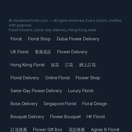
© cloudnineflorist.com — All rights reserved. Every bloom, crafted
with purpose.
Fresh flowers, same-day delivery, Hong Kong wide.
Florist
Florist Shop
Dubai Flower Delivery
·
·
·
UK Florist
香港花店
Flower Delivery
·
·
·
Hong Kong Florist
送花
訂花
網上訂花
·
·
·
·
Florist Delivery
Online Florist
Flower Shop
·
·
·
Same-Day Flower Delivery
Luxury Florist
·
·
Rose Delivery
Singapore Florist
Floral Design
·
·
·
Bouquet Delivery
Flower Bouquet
HK Florist
·
·
·
訂花推薦
Flower Gift Box
花店推薦
Agnes B Florist
·
·
·
·