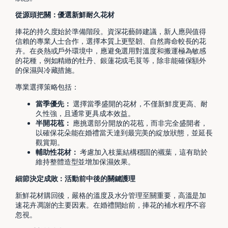
從源頭把關：優選新鮮耐久花材
捧花的持久度始於準備階段。資深花藝師建議，新人應與值得
信賴的專業人士合作，選擇本質上更堅韌、自然壽命較長的花
卉。在炎熱或戶外環境中，應避免選用對溫度和搬運極為敏感
的花種，例如精緻的牡丹、銀蓮花或毛茛等，除非能確保額外
的保濕與冷藏措施。
專業選擇策略包括：
當季優先：
選擇當季盛開的花材，不僅新鮮度更高、耐
久性強，且通常更具成本效益。
半開花苞：
應挑選部分開放的花苞，而非完全盛開者，
以確保花朵能在婚禮當天達到最完美的綻放狀態，並延長
觀賞期。
輔助性花材：
考慮加入枝葉結構穩固的襯葉，這有助於
維持整體造型並增加保濕效果。
細節決定成敗：活動前中後的關鍵護理
新鮮花材購回後，嚴格的溫度及水分管理至關重要，高溫是加
速花卉凋謝的主要因素。在婚禮開始前，捧花的補水程序不容
忽視。