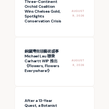
Three-Continent
Orchid Coalition
Wins Chelsea Gold,
AUGUST
Spotlights
9, 2026
Conservation Crisis
銅鑼灣街頭藝術盛事
Michael Lau 聯乘
Carhartt WIP 推出
AUGUST
《Flowers, Flowers
8, 2026
Everywhere!》
After a 13-Year
Quest, a Botanist