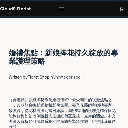
Skip
to
Cloud9 Florist
content
婚禮焦點：新娘捧花持久綻放的專
業護理策略
Written by
Florist Shop
in
Uncategorized
（香港訊）新娘捧花作為婚禮儀式中最受矚目的視覺焦點之
一，其狀態直接影響整體影像氛圍。專業花藝師與婚禮專家一
致強調，從花材選擇到當日維護，周密精細的護理是確保捧花
能夠鮮艷如初地伴隨新人走過紅毯至最後一支舞的關鍵。本文
將深入解析如何採取系統性的預防與緊急措施，維持捧花最佳
狀態。