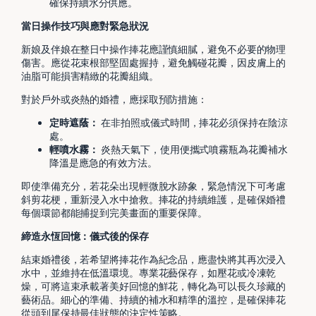
確保持續水分供應。
當日操作技巧與應對緊急狀況
新娘及伴娘在整日中操作捧花應謹慎細膩，避免不必要的物理
傷害。應從花束根部堅固處握持，避免觸碰花瓣，因皮膚上的
油脂可能損害精緻的花瓣組織。
對於戶外或炎熱的婚禮，應採取預防措施：
定時遮蔭：
在非拍照或儀式時間，捧花必須保持在陰涼
處。
輕噴水霧：
炎熱天氣下，使用便攜式噴霧瓶為花瓣補水
降溫是應急的有效方法。
即使準備充分，若花朵出現輕微脫水跡象，緊急情況下可考慮
斜剪花梗，重新浸入水中搶救。捧花的持續維護，是確保婚禮
每個環節都能捕捉到完美畫面的重要保障。
締造永恆回憶：儀式後的保存
結束婚禮後，若希望將捧花作為紀念品，應盡快將其再次浸入
水中，並維持在低溫環境。專業花藝保存，如壓花或冷凍乾
燥，可將這束承載著美好回憶的鮮花，轉化為可以長久珍藏的
藝術品。細心的準備、持續的補水和精準的溫控，是確保捧花
從頭到尾保持最佳狀態的決定性策略。