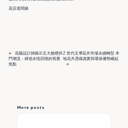
花店老闆娘
←
花藝設計師揭示五大婚禮拱
Z 世代主導花卉市場永續轉型 本
門潮流：締造永恆回憶的視覺
地花卉憑藉真實與環保優勢崛起
焦點
→
More posts