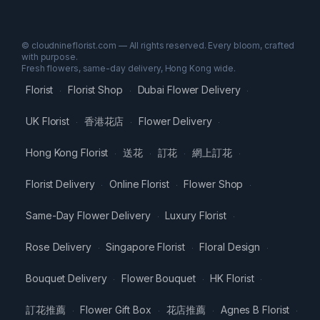
© cloudnineflorist.com — All rights reserved. Every bloom, crafted
with purpose.
Fresh flowers, same-day delivery, Hong Kong wide.
Florist
Florist Shop
Dubai Flower Delivery
·
·
·
UK Florist
香港花店
Flower Delivery
·
·
·
Hong Kong Florist
送花
訂花
網上訂花
·
·
·
·
Florist Delivery
Online Florist
Flower Shop
·
·
·
Same-Day Flower Delivery
Luxury Florist
·
·
Rose Delivery
Singapore Florist
Floral Design
·
·
·
Bouquet Delivery
Flower Bouquet
HK Florist
·
·
·
訂花推薦
Flower Gift Box
花店推薦
Agnes B Florist
·
·
·
·