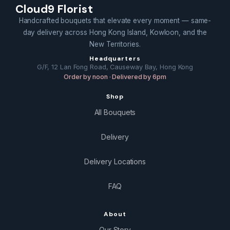
Cloud9 Florist
Handcrafted bouquets that elevate every moment — same-
day delivery across Hong Kong Island, Kowloon, and the
New Territories.
Headquarters
G/F, 12 Lan Fong Road, Causeway Bay, Hong Kong
Order by noon · Delivered by 6pm
Shop
All Bouquets
Delivery
Delivery Locations
FAQ
About
Our Story