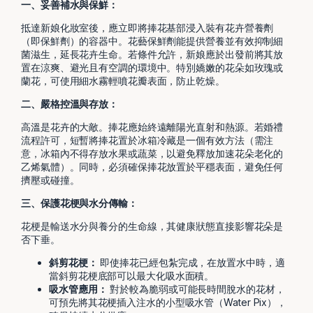
一、妥善補水與保鮮：
抵達新娘化妝室後，應立即將捧花基部浸入裝有花卉營養劑
（即保鮮劑）的容器中。花藝保鮮劑能提供營養並有效抑制細
菌滋生，延長花卉生命。若條件允許，新娘應於出發前將其放
置在涼爽、避光且有空調的環境中。特別嬌嫩的花朵如玫瑰或
蘭花，可使用細水霧輕噴花瓣表面，防止乾燥。
二、嚴格控溫與存放：
高溫是花卉的大敵。捧花應始終遠離陽光直射和熱源。若婚禮
流程許可，短暫將捧花置於冰箱冷藏是一個有效方法（需注
意，冰箱內不得存放水果或蔬菜，以避免釋放加速花朵老化的
乙烯氣體）。同時，必須確保捧花放置於平穩表面，避免任何
擠壓或碰撞。
三、保護花梗與水分傳輸：
花梗是輸送水分與養分的生命線，其健康狀態直接影響花朵是
否下垂。
斜剪花梗：
即使捧花已經包紮完成，在放置水中時，適
當斜剪花梗底部可以最大化吸水面積。
吸水管應用：
對於較為脆弱或可能長時間脫水的花材，
可預先將其花梗插入注水的小型吸水管（Water Pix），