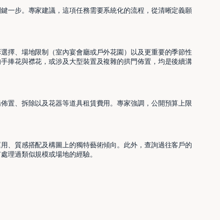
關鍵一步。專家建議，這項任務需要系統化的流程，從清晰定義願
彩選擇、場地限制（室內宴會廳或戶外花園）以及更重要的季節性
的手捧花與襟花，或涉及大型裝置及複雜的拱門佈置，均是後續溝
場佈置、拆除以及花器等道具租賃費用。專家強調，公開預算上限
運用、質感搭配及構圖上的獨特藝術傾向。此外，查詢過往客戶的
有處理過類似規模或場地的經驗。