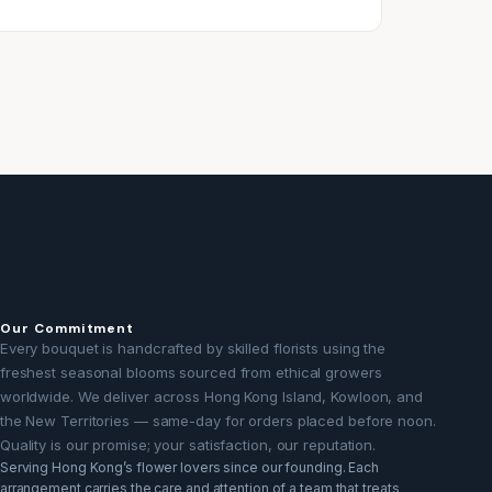
Our Commitment
Every bouquet is handcrafted by skilled florists using the
freshest seasonal blooms sourced from ethical growers
worldwide. We deliver across Hong Kong Island, Kowloon, and
the New Territories — same-day for orders placed before noon.
Quality is our promise; your satisfaction, our reputation.
Serving Hong Kong’s flower lovers since our founding. Each
arrangement carries the care and attention of a team that treats