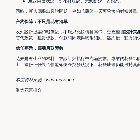
應對突發狀況（如花材短缺、天氣影響）的預案。
同時，新人應提出具體問題，例如花藝師一天可承接的婚禮數量
合約保障：不只是花材清單
收到設計提案和報價後，不應只比較價格高低，更應權衡
設計美
替代政策、租賃條款、付款時間表與取消細則。簽約後，雙方須
信任專業，靈活應對變數
花卉是有生命的材料，在設計與執行中充滿變數。專業的花藝師
上，這份信任與合作能確保在突發狀況下，花藝成果仍能保持其
本文資料來源：Fleuraissance
畢業花束推介