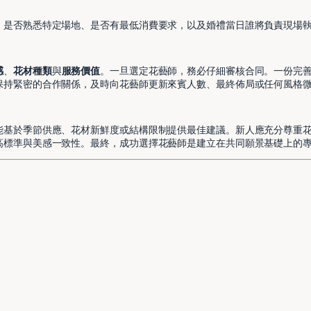
、是否熟悉特定場地、是否有最低消費要求，以及婚禮當日誰將負責現場
感
、
花材種類
與
服務價值
。一旦選定花藝師，務必仔細審核合同。一份完
保持緊密的合作關係，及時向花藝師更新來賓人數、最終佈局或任何風格
能基於季節供應、花材新鮮度或結構限制提供最佳建議。新人應充分尊重
高標準與美感一致性。最終，成功選擇花藝師是建立在共同願景基礎上的