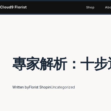
Skip
Cloud9 Florist
to
Shop
Abo
content
專家解析：十步
Written by
Florist Shop
in
Uncategorized