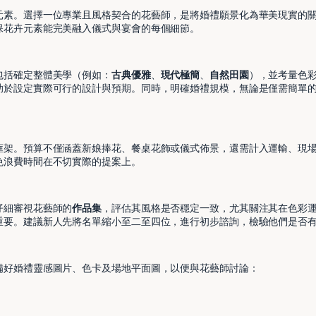
元素。選擇一位專業且風格契合的花藝師，是將婚禮願景化為華美現實的
保花卉元素能完美融入儀式與宴會的每個細節。
包括確定整體美學（例如：
古典優雅
、
現代極簡
、
自然田園
），並考量色
助於設定實際可行的設計與預期。同時，明確婚禮規模，無論是僅需簡單
框架。預算不僅涵蓋新娘捧花、餐桌花飾或儀式佈景，還需計入運輸、現
免浪費時間在不切實際的提案上。
仔細審視花藝師的
作品集
，評估其風格是否穩定一致，尤其關注其在色彩
重要。建議新人先將名單縮小至二至四位，進行初步諮詢，檢驗他們是否
備好婚禮靈感圖片、色卡及場地平面圖，以便與花藝師討論：