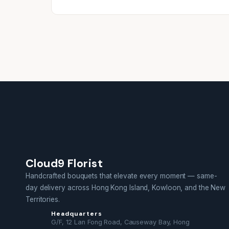
Cloud9 Florist
Handcrafted bouquets that elevate every moment — same-
day delivery across Hong Kong Island, Kowloon, and the New
Territories.
Headquarters
G/F, 12 Lan Fong Road, Causeway Bay, Hong