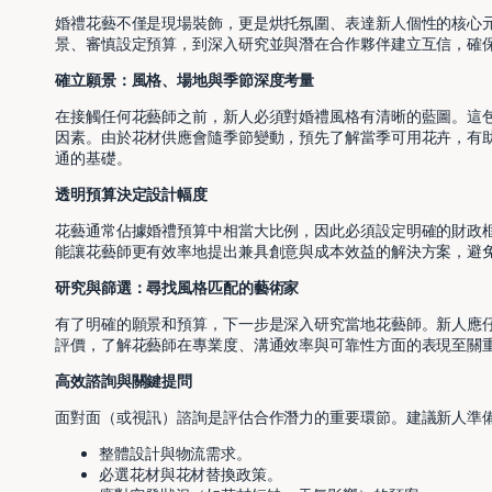
婚禮花藝不僅是現場裝飾，更是烘托氛圍、表達新人個性的核心
景、審慎設定預算，到深入研究並與潛在合作夥伴建立互信，確
確立願景：風格、場地與季節深度考量
在接觸任何花藝師之前，新人必須對婚禮風格有清晰的藍圖。這
因素。由於花材供應會隨季節變動，預先了解當季可用花卉，有
通的基礎。
透明預算決定設計幅度
花藝通常佔據婚禮預算中相當大比例，因此必須設定明確的財政
能讓花藝師更有效率地提出兼具創意與成本效益的解決方案，避
研究與篩選：尋找風格匹配的藝術家
有了明確的願景和預算，下一步是深入研究當地花藝師。新人應
評價，了解花藝師在專業度、溝通效率與可靠性方面的表現至關
高效諮詢與關鍵提問
面對面（或視訊）諮詢是評估合作潛力的重要環節。建議新人準
整體設計與物流需求。
必選花材與花材替換政策。