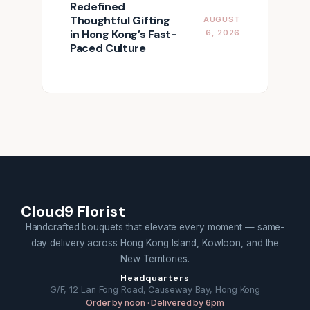
Redefined
Thoughtful Gifting
AUGUST
in Hong Kong’s Fast-
6, 2026
Paced Culture
Cloud9 Florist
Handcrafted bouquets that elevate every moment — same-
day delivery across Hong Kong Island, Kowloon, and the
New Territories.
Headquarters
G/F, 12 Lan Fong Road, Causeway Bay, Hong Kong
Order by noon · Delivered by 6pm