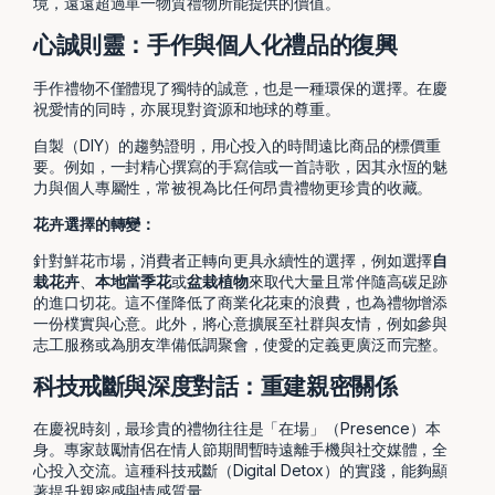
境，遠遠超過單一物質禮物所能提供的價值。
心誠則靈：手作與個人化禮品的復興
手作禮物不僅體現了獨特的誠意，也是一種環保的選擇。在慶
祝愛情的同時，亦展現對資源和地球的尊重。
自製（DIY）的趨勢證明，用心投入的時間遠比商品的標價重
要。例如，一封精心撰寫的手寫信或一首詩歌，因其永恆的魅
力與個人專屬性，常被視為比任何昂貴禮物更珍貴的收藏。
花卉選擇的轉變：
針對鮮花市場，消費者正轉向更具永續性的選擇，例如選擇
自
栽花卉
、
本地當季花
或
盆栽植物
來取代大量且常伴隨高碳足跡
的進口切花。這不僅降低了商業化花束的浪費，也為禮物增添
一份樸實與心意。此外，將心意擴展至社群與友情，例如參與
志工服務或為朋友準備低調聚會，使愛的定義更廣泛而完整。
科技戒斷與深度對話：重建親密關係
在慶祝時刻，最珍貴的禮物往往是「在場」（Presence）本
身。專家鼓勵情侶在情人節期間暫時遠離手機與社交媒體，全
心投入交流。這種科技戒斷（Digital Detox）的實踐，能夠顯
著提升親密感與情感質量。