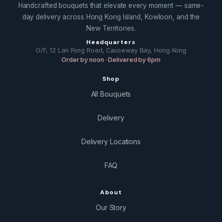
Handcrafted bouquets that elevate every moment — same-
day delivery across Hong Kong Island, Kowloon, and the
New Territories.
Headquarters
G/F, 12 Lan Fong Road, Causeway Bay, Hong Kong
Order by noon · Delivered by 6pm
Shop
All Bouquets
Delivery
Delivery Locations
FAQ
About
Our Story