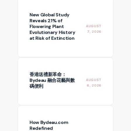
New Global Study
Reveals 21% of
Flowering Plant
AUGUST
Evolutionary History
7, 2026
at Risk of Extinction
香港送禮新革命：
Bydeau 融合花藝與數
AUGUST
碼便利
6, 2026
How Bydeau.com
Redefined