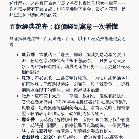
送什麼花，才能真正表達心意？答案其實比你想像中簡單——
你不需要擁有花藝文憑，也不需要砸下重金。最好的花束，是
那些讓你聯想到媽媽的花。
五款經典花卉：從價錢到寓意一次看懂
無論預算是港幣一百元還是五百元，以下五種花卉都是穩妥之
選：
康乃馨
：常被貼上「老套」標籤，但其實是花界的實用
派。粉紅色康乃馨代表「永不忘記你」，只要每兩天換
水，可維持長達兩週。清晨將花莖斜剪一刀，更是延長花
期的關鍵。
玫瑰
：不必追求十二朵長莖紅玫瑰。一束淡粉或奶油色的
庭園玫瑰，已經足以傳達「謝謝你」與「我愛你」。記得
摘除水面以下的葉片，否則容易滋生黏液。
牡丹
：堪稱花中天后——華麗、戲劇化，但也有點挑剔。
它們在春末盛開，2026年本地種植者預計在農夫市集供
應數週。牡丹象徵祝福與美滿人生。購買花苞時，輕輕按
壓：軟的表示即將綻放，硬的則需多等幾天。
鬱金香
：切花後仍會持續生長，這份生命力本身就帶有魔
力。花語是「關懷」，價格親民且充滿朝氣。一個實用秘
訣：在花瓶裡放一枚硬幣，能讓鬱金香筆直挺立。
盆栽植物
：2026年的新趨勢。一盆迷你蘭花或翡翠木，