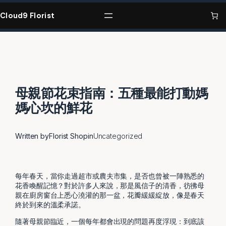
Skip
to
Cloud9 Florist
content
母親節花束指南：五種最能打動媽
媽心坎的鮮花
Written by
Florist Shop
in
Uncategorized
每年春天，當你走過超市或農夫市集，是否也曾被一陣熟悉的
花香喚醒記憶？對於許多人來說，那是風信子的清香，彷彿母
親在廚房窗台上悉心澆灌的那一盆，花瓣緩緩綻放，像是春天
終於到來的溫柔承諾。
隨著母親節臨近，一個每年都會出現的問題再度浮現：到底該