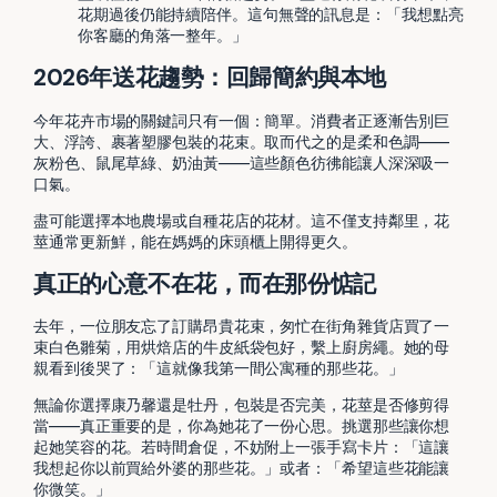
花期過後仍能持續陪伴。這句無聲的訊息是：「我想點亮
你客廳的角落一整年。」
2026年送花趨勢：回歸簡約與本地
今年花卉市場的關鍵詞只有一個：簡單。消費者正逐漸告別巨
大、浮誇、裹著塑膠包裝的花束。取而代之的是柔和色調——
灰粉色、鼠尾草綠、奶油黃——這些顏色彷彿能讓人深深吸一
口氣。
盡可能選擇本地農場或自種花店的花材。這不僅支持鄰里，花
莖通常更新鮮，能在媽媽的床頭櫃上開得更久。
真正的心意不在花，而在那份惦記
去年，一位朋友忘了訂購昂貴花束，匆忙在街角雜貨店買了一
束白色雛菊，用烘焙店的牛皮紙袋包好，繫上廚房繩。她的母
親看到後哭了：「這就像我第一間公寓種的那些花。」
無論你選擇康乃馨還是牡丹，包裝是否完美，花莖是否修剪得
當——真正重要的是，你為她花了一份心思。挑選那些讓你想
起她笑容的花。若時間倉促，不妨附上一張手寫卡片：「這讓
我想起你以前買給外婆的那些花。」或者：「希望這些花能讓
你微笑。」