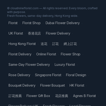
© cloudnineflorist.com — All rights reserved. Every bloom, crafted
with purpose.
Fresh flowers, same-day delivery, Hong Kong wide.
Florist
Florist Shop
Dubai Flower Delivery
·
·
·
UK Florist
香港花店
Flower Delivery
·
·
·
Hong Kong Florist
送花
訂花
網上訂花
·
·
·
·
Florist Delivery
Online Florist
Flower Shop
·
·
·
Same-Day Flower Delivery
Luxury Florist
·
·
Rose Delivery
Singapore Florist
Floral Design
·
·
·
Bouquet Delivery
Flower Bouquet
HK Florist
·
·
·
訂花推薦
Flower Gift Box
花店推薦
Agnes B Florist
·
·
·
·