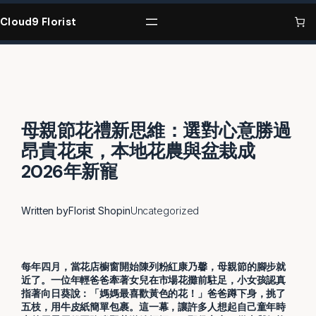
Skip
to
Cloud9 Florist
content
母親節花禮新思維：選對心意勝過
昂貴花束，本地花農與盆栽成
2026年新寵
Written by
Florist Shop
in
Uncategorized
每年四月，當花店櫥窗開始陳列粉紅康乃馨，母親節的腳步就
近了。一位年輕爸爸牽著女兒在市場花攤前駐足，小女孩認真
指著向日葵說：「媽媽最喜歡黃色的花！」爸爸蹲下身，挑了
五枝，用牛皮紙簡單包裹。這一幕，讓許多人想起自己童年時