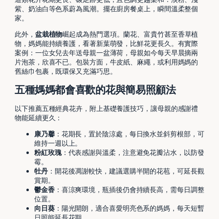
紫、奶油白等色系蔚為風潮。擺在廚房餐桌上，瞬間溫柔整個
家。
此外，
盆栽植物
崛起成為熱門選項。蘭花、富貴竹甚至香草植
物，媽媽能持續養護，看著新葉萌發，比鮮花更長久。有實際
案例：一位女兒去年送母親一盆薄荷，母親如今每天早晨摘兩
片泡茶，欣喜不已。包裝方面，牛皮紙、麻繩，或利用媽媽的
舊絲巾包裹，既環保又充滿巧思。
五種媽媽都會喜歡的花與簡易照顧法
以下推薦五種經典花卉，附上基礎養護技巧，讓母親的感謝禮
物能延續更久：
康乃馨
：花期長，置於陰涼處，每日換水並斜剪根部，可
維持一週以上。
粉紅玫瑰
：代表感謝與溫柔，注意避免花瓣沾水，以防發
霉。
牡丹
：開花後凋謝較快，建議選購半開的花苞，可延長觀
賞期。
鬱金香
：喜涼爽環境，瓶插後仍會持續長高，需每日調整
位置。
向日葵
：陽光開朗，適合喜愛明亮色系的媽媽，每天短暫
日照能延長花期。