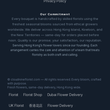
Privacy Policy
Our Commitment
Every bouquet is handcrafted by skilled florists using the
freshest seasonal blooms sourced from ethical growers
worldwide. We deliver across Hong Kong Island, Kowloon, and
the New Territories — same-day for orders placed before
noon. Quality is our promise; your satisfaction, our reputation.
Serving Hong Kong’s flower lovers since our founding. Each
arrangement carries the care and attention of a team that treats
floristry as both craft and calling.
© cloudnineflorist.com — All rights reserved. Every bloom, crafted
with purpose.
Fresh flowers, same-day delivery, Hong Kong wide.
Florist
Florist Shop
Dubai Flower Delivery
·
·
·
UK Florist
香港花店
Flower Delivery
·
·
·