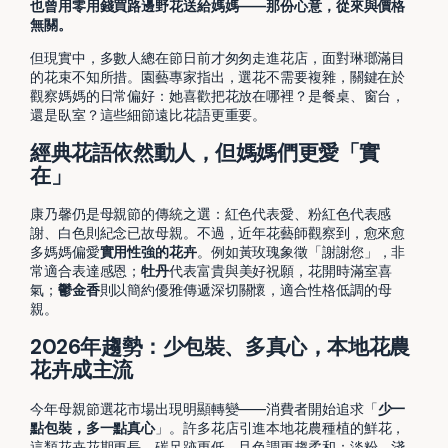
也曾用零用錢買路邊野花送給媽媽——那份心意，從來與價格
無關。
但現實中，多數人總在節日前才匆匆走進花店，面對琳瑯滿目
的花束不知所措。園藝專家指出，選花不需要複雜，關鍵在於
觀察媽媽的日常偏好：她喜歡把花放在哪裡？是餐桌、窗台，
還是臥室？這些細節遠比花語更重要。
經典花語依然動人，但媽媽們更愛「實
在」
康乃馨仍是母親節的傳統之選：紅色代表愛、粉紅色代表感
謝、白色則紀念已故母親。不過，近年花藝師觀察到，愈來愈
多媽媽偏愛
實用性強的花卉
。例如黃玫瑰象徵「謝謝您」，非
常適合表達感恩；
牡丹
代表富貴與美好祝願，花開時滿室喜
氣；
鬱金香
則以簡約優雅傳遞深切關懷，適合性格低調的母
親。
2026年趨勢：少包裝、多真心，本地花農
花卉成主流
今年母親節選花市場出現明顯轉變——消費者開始追求「
少一
點包裝，多一點真心
」。許多花店引進本地花農種植的鮮花，
這類花卉花期更長、碳足跡更低，且色調更趨柔和：淡粉、淺