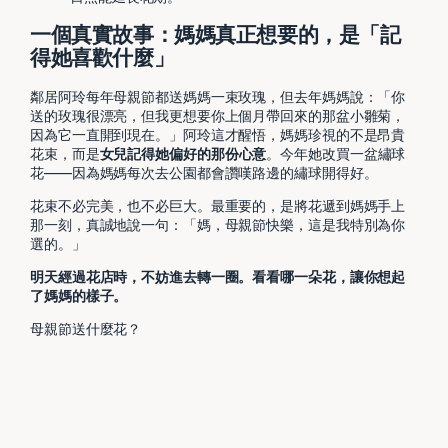
一個真實故事：媽媽真正想要的，是「記
得她喜歡什麼」
鄰居阿玲每年母親節都送媽媽一束玫瑰，但去年媽媽說：「你
送的玫瑰很漂亮，但我更想要你上個月帶回來的那盆小雛菊，
因為它一直開到現在。」阿玲這才醒悟，媽媽珍視的不是昂貴
花束，而是
女兒記得她偏好的那份心意
。今年她改買一盆繡球
花——因為媽媽每次去公園都會讚嘆路邊的繡球開得好。
花束不必完美，也不必巨大。最重要的，是將花遞到媽媽手上
那一刻，真誠地說一句：「媽，母親節快樂，這是我特別為你
選的。」
明天經過花店時，不妨進去轉一圈。看看哪一朵花，讓你想起
了媽媽的樣子。
母親節送什麼花？