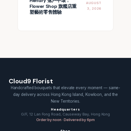
Hendry 落戶中環：
AUGUST
Flower Shop 旗艦店重
3, 2026
塑藝術零售體驗
Cloud9 Florist
Handcrafted bouquets that elevate every moment — same-
day delivery across Hong Kong Island, Kowloon, and the
New Territories.
Headquarters
G/F, 12 Lan Fong Road, Causeway Bay, Hong Kong
Order by noon · Delivered by 6pm
Shop