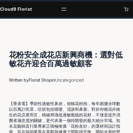
Skip
to
Cloud9 Florist
content
花粉安全成花店新興商機：選對低
敏花卉迎合百萬過敏顧客
Written by
Florist Shop
in
Uncategorized
【香港電】季節性過敏性鼻炎，俗稱花粉熱，每年困擾全球數
以百萬計民眾，症狀包括噴嚏、流淚和鼻塞。對於仰賴花卉維
生的花店業而言，精確辨識低過敏風險的花材，不僅是提升消
費者滿意度的關鍵，更代表著一個待開發的龐大細分市場。知
名花藝師及行業專家正積極推廣「花粉友好」的選材與設計指
南，旨在協助業界在美觀與健康之間取得平衡，開拓全新的營