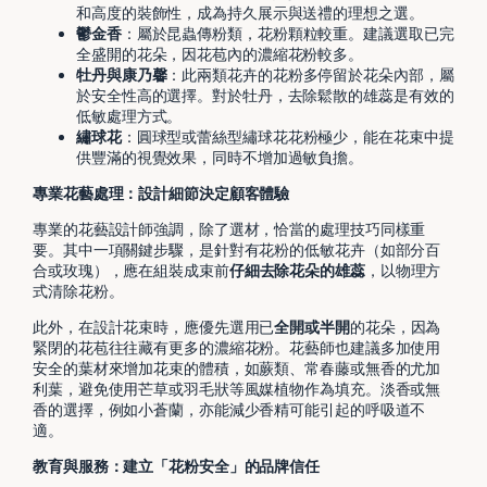
和高度的裝飾性，成為持久展示與送禮的理想之選。
鬱金香
：屬於昆蟲傳粉類，花粉顆粒較重。建議選取已完
全盛開的花朵，因花苞內的濃縮花粉較多。
牡丹與康乃馨
：此兩類花卉的花粉多停留於花朵內部，屬
於安全性高的選擇。對於牡丹，去除鬆散的雄蕊是有效的
低敏處理方式。
繡球花
：圓球型或蕾絲型繡球花花粉極少，能在花束中提
供豐滿的視覺效果，同時不增加過敏負擔。
專業花藝處理：設計細節決定顧客體驗
專業的花藝設計師強調，除了選材，恰當的處理技巧同樣重
要。其中一項關鍵步驟，是針對有花粉的低敏花卉（如部分百
合或玫瑰），應在組裝成束前
仔細去除花朵的雄蕊
，以物理方
式清除花粉。
此外，在設計花束時，應優先選用已
全開或半開
的花朵，因為
緊閉的花苞往往藏有更多的濃縮花粉。花藝師也建議多加使用
安全的葉材來增加花束的體積，如蕨類、常春藤或無香的尤加
利葉，避免使用芒草或羽毛狀等風媒植物作為填充。淡香或無
香的選擇，例如小蒼蘭，亦能減少香精可能引起的呼吸道不
適。
教育與服務：建立「花粉安全」的品牌信任