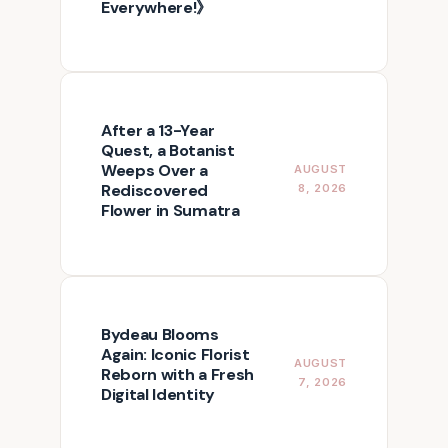
Everywhere!》
After a 13-Year
Quest, a Botanist
Weeps Over a
AUGUST
Rediscovered
8, 2026
Flower in Sumatra
Bydeau Blooms
Again: Iconic Florist
AUGUST
Reborn with a Fresh
7, 2026
Digital Identity