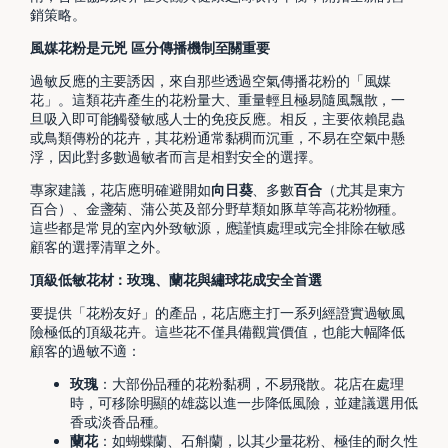
銷策略。
風媒花粉是元兇 區分傳播機制至關重要
過敏反應的主要誘因，來自那些透過空氣傳播花粉的「風媒
花」。這類花卉產生的花粉量大、重量輕且極易隨風飄散，一
旦吸入即可能觸發敏感人士的免疫反應。相反，主要依賴昆蟲
或鳥類傳粉的花卉，其花粉通常黏稠而沉重，不易在空氣中懸
浮，因此對多數過敏者而言是相對安全的選擇。
專家建議，花店應明確避開如
向日葵
、多數
百合
（尤其是東方
百合）、金盞菊、蒲公英及部分野草類如豚草等高花粉物種。
這些都是常見的室內外致敏源，應謹慎處理或完全排除在敏感
顧客的選擇清單之外。
頂級低敏花材：玫瑰、蘭花與繡球花成安全首選
要提供「花粉友好」的產品，花店應主打一系列經證實過敏風
險極低的頂級花卉。這些花不僅具備觀賞價值，也能大幅降低
顧客的過敏不適：
玫瑰
：大部份品種的花粉黏稠，不易飛散。花店在處理
時，可移除明顯的雄蕊以進一步降低風險，並建議選用低
香或淡香品種。
蘭花
：如蝴蝶蘭、石斛蘭，以其少量花粉、極佳的耐久性