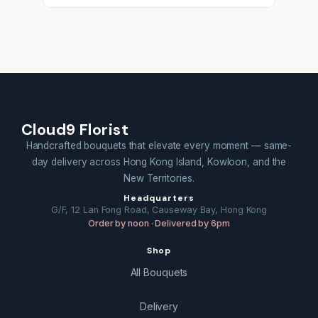
Cloud9 Florist
Handcrafted bouquets that elevate every moment — same-
day delivery across Hong Kong Island, Kowloon, and the
New Territories.
Headquarters
G/F, 12 Lan Fong Road, Causeway Bay, Hong Kong
Order by noon · Delivered by 6pm
Shop
All Bouquets
Delivery