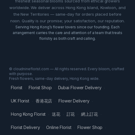
freshest seasonal blooms sourced from ethical growers
worldwide. We deliver across Hong Kong Island, Kowloon, and
the New Territories — same-day for orders placed before
noon. Quality is our promise; your satisfaction, our reputation.
Serving Hong Kong’s flower lovers since our founding. Each
arrangement carries the care and attention of a team that treats
floristry as both craft and calling.
© cloudnineflorist.com — All rights reserved. Every bloom, crafted
with purpose.
Fresh flowers, same-day delivery, Hong Kong wide.
Florist
Florist Shop
Dubai Flower Delivery
·
·
·
UK Florist
香港花店
Flower Delivery
·
·
·
Hong Kong Florist
送花
訂花
網上訂花
·
·
·
·
Florist Delivery
Online Florist
Flower Shop
·
·
·