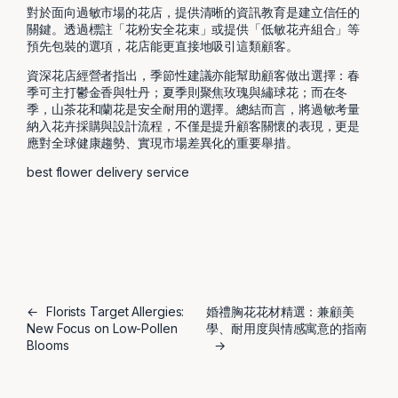
對於面向過敏市場的花店，提供清晰的資訊教育是建立信任的
關鍵。透過標註「花粉安全花束」或提供「低敏花卉組合」等
預先包裝的選項，花店能更直接地吸引這類顧客。
資深花店經營者指出，季節性建議亦能幫助顧客做出選擇：春
季可主打鬱金香與牡丹；夏季則聚焦玫瑰與繡球花；而在冬
季，山茶花和蘭花是安全耐用的選擇。總結而言，將過敏考量
納入花卉採購與設計流程，不僅是提升顧客關懷的表現，更是
應對全球健康趨勢、實現市場差異化的重要舉措。
best flower delivery service
←
Florists Target Allergies:
婚禮胸花花材精選：兼顧美
New Focus on Low-Pollen
學、耐用度與情感寓意的指南
Blooms
→