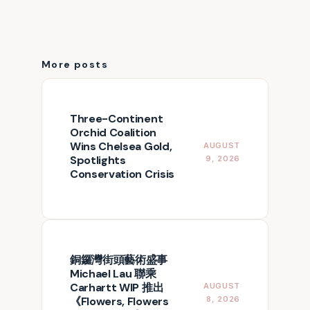
More posts
Three-Continent
Orchid Coalition
Wins Chelsea Gold,
AUGUST
Spotlights
9, 2026
Conservation Crisis
銅鑼灣街頭藝術盛事
Michael Lau 聯乘
Carhartt WIP 推出
AUGUST
《Flowers, Flowers
8, 2026