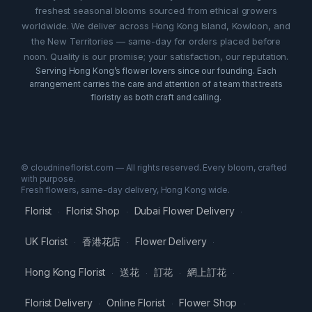
freshest seasonal blooms sourced from ethical growers
worldwide. We deliver across Hong Kong Island, Kowloon, and
the New Territories — same-day for orders placed before
noon. Quality is our promise; your satisfaction, our reputation.
Serving Hong Kong’s flower lovers since our founding. Each
arrangement carries the care and attention of a team that treats
floristry as both craft and calling.
© cloudnineflorist.com — All rights reserved. Every bloom, crafted
with purpose.
Fresh flowers, same-day delivery, Hong Kong wide.
Florist
Florist Shop
Dubai Flower Delivery
·
·
·
UK Florist
香港花店
Flower Delivery
·
·
·
Hong Kong Florist
送花
訂花
網上訂花
·
·
·
·
Florist Delivery
Online Florist
Flower Shop
·
·
·