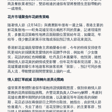
商及餐飲業者預計，雙節相連的連假有望將整體生意額帶動約
一成增長。
花卉市場聚焦年花銷售策略
隨著情人節（2月14日）與農曆新年僅有一週之隔，香港主要的
鮮花集散地——旺角花墟呈現出截然不同的景象。記者現場所
見，多數花店策略性地將店面顯眼位置留給年花，如蘭花、年
桔等，僅少數店家展示玫瑰或張貼預訂情人節花束資訊。
香港鮮花盆栽批發聯會主席賴榮春分析，今年的特殊安排使市
民更傾向於採購寓意愛情的年花贈予伴侶，例如有「少女微
笑」花語的粉紅色蝴蝶蘭、牡丹及日本蕙蘭等。他預測，雖然
傳統情人節花束的銷情或受影響，但年花市場表現活躍，加上
花墟重建前吸引本地遊客和旅客前來「留影」，預計可同步推
高人流，帶動雙節期間營業額上揚約一成。
情人節訂單銳減 花商轉向差異化戰略
儘管業界整體對連假市場抱持謹慎樂觀態度，個別依賴情人節
業務的花商卻面臨挑戰。卉豐花業負責人Cherry解釋，考慮到
花墟在農曆年期間的封路措施，以及蘭花等年花較長的保鮮
期，花店必須在兩個節日之間作出取捨。她指出，由於情人節
恰逢週六，失去了過往「送花至辦公室展示」的主要客群，預
計情人節相關生意額按年跌幅可能超過六成。