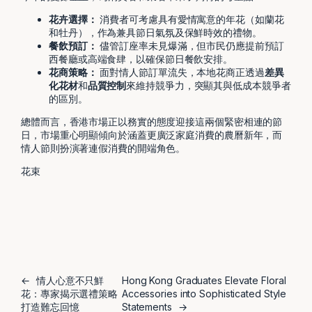
花卉選擇：
消費者可考慮具有愛情寓意的年花（如蘭花
和牡丹），作為兼具節日氣氛及保鮮時效的禮物。
餐飲預訂：
儘管訂座率未見爆滿，但市民仍應提前預訂
西餐廳或高端食肆，以確保節日餐飲安排。
花商策略：
面對情人節訂單流失，本地花商正透過
差異
化花材
和
品質控制
來維持競爭力，突顯其與低成本競爭者
的區別。
總體而言，香港市場正以務實的態度迎接這兩個緊密相連的節
日，市場重心明顯傾向於涵蓋更廣泛家庭消費的農曆新年，而
情人節則扮演著連假消費的開端角色。
花束
←
情人心意不只鮮
Hong Kong Graduates Elevate Floral
花：專家揭示選禮策略
Accessories into Sophisticated Style
打造難忘回憶
Statements
→