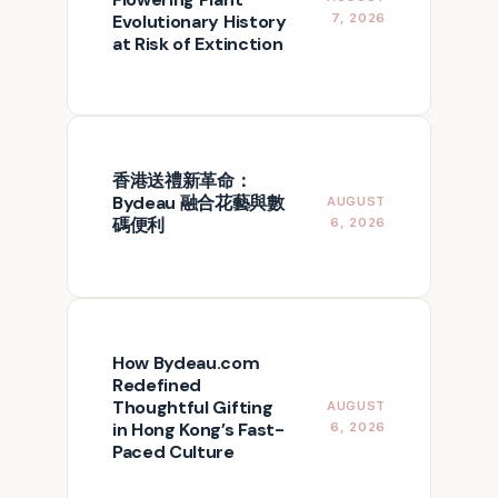
Evolutionary History
7, 2026
at Risk of Extinction
香港送禮新革命：
Bydeau 融合花藝與數
AUGUST
碼便利
6, 2026
How Bydeau.com
Redefined
Thoughtful Gifting
AUGUST
in Hong Kong’s Fast-
6, 2026
Paced Culture