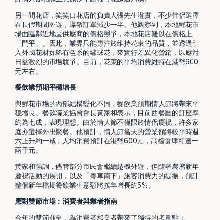
另一間花店，笑笑口花店的負責人張先生證實，不少伴侶選擇
在長假期間外遊，導致訂單減少一半。他觀察到，本地鮮花市
場面臨鄰近地區供應商的價格競爭，本地花店難以在價格上
「鬥平」。因此，業界只能專注於維持花束的品質，並透過引
入外國花材如稀有色系的繡球花，來實行差異化營銷，以應對
日益激烈的市場競爭。目前，花束的平均消費維持在港幣600
元左右。
餐飲業預期平穩增長
與鮮花市場的內部結構變化不同，餐飲業預期情人節將帶來平
穩增長。餐飲聯業協會會長黃家和表示，目前西餐廳的訂座率
約為七成，表現理想。由於情人節不僅限於情侶慶祝，許多家
庭亦選擇外出聚餐。他預計，情人節當天的營業額將較平時週
六上升約一成，人均消費預計在港幣600元，高檔食肆可達一
兩千元。
黃家和強調，儘管部分市民會繼續趁機外遊，但隨著農曆新年
慶祝活動的展開，以及「粵車南下」旅客消費力的提振，預計
整個新年檔期餐飲業生意額將按年增長約5%。
應對雙節市場：消費者與業者指南
今年的雙節並至，為消費者和業者帶來了獨特的考量點：