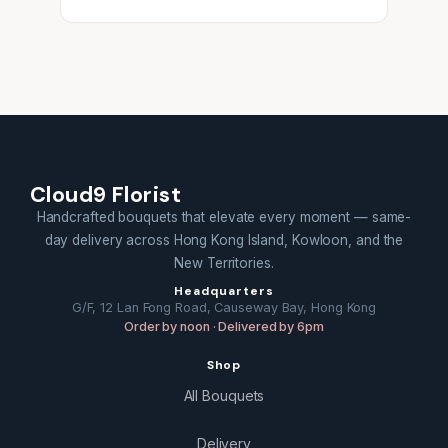
Cloud9 Florist
Handcrafted bouquets that elevate every moment — same-
day delivery across Hong Kong Island, Kowloon, and the
New Territories.
Headquarters
G/F, 12 Lan Fong Road, Causeway Bay, Hong Kong
Order by noon · Delivered by 6pm
Shop
All Bouquets
Delivery