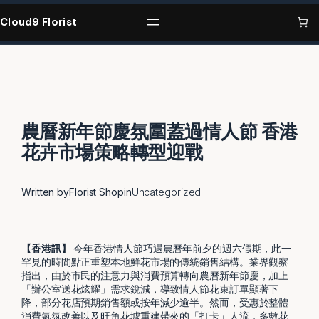
Skip
to
Cloud9 Florist
content
農曆新年節慶氛圍蓋過情人節 香港
花卉市場策略轉型迎戰
Written by
Florist Shop
in
Uncategorized
【香港訊】
今年香港情人節巧遇農曆年前夕的週六假期，此一
罕見的時間點正重塑本地鮮花市場的傳統銷售結構。業界觀察
指出，由於市民的注意力與消費預算轉向農曆新年節慶，加上
「辦公室送花炫耀」需求銳減，導致情人節花束訂單顯著下
降，部分花店預期銷售額或按年減少逾半。然而，受惠於整體
消費氣氛改善以及旺角花墟重建帶來的「打卡」人流，多數花