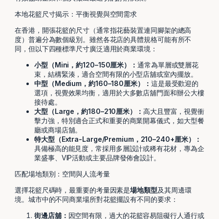
本地花籃尺寸揭示：平衡視覺與空間需求
在香港，開張花籃的尺寸（通常指花藝裝置連同腳架的總高
度）普遍分為數個級別。雖然各花店的具體規格可能有所不
同，但以下四種標準尺寸廣泛適用於商業環境：
小型（Mini，約120–150厘米）：
通常為單層或雙層花
束，結構緊湊，適合空間有限的小型店舖或室內擺放。
中型（Medium，約160–180厘米）：
這是最受歡迎的
選項，視覺效果均衡，適用於大多數店舖門面和辦公大樓
接待處。
大型（Large，約180–210厘米）：
高大且豐富，視覺衝
擊力強，特別適合正式和重要的商業開幕儀式，如大型餐
廳或商場店舖。
特大型（Extra-Large/Premium，210–240+厘米）：
具備極高的能見度，常採用多層設計或稀有花材，專為企
業盛事、VIP活動或主要品牌發佈會設計。
匹配場地類別：空間與人流考量
選擇花籃尺碼時，最重要的考量因素是
場地類型
及其周邊環
境。城市中的不同商業場所對花籃擺設有不同的要求：
街邊店舖：
因空間有限，過大的花籃容易阻礙行人通行或