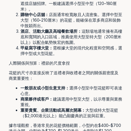
遮擋店舖招牌。一般建議選擇小型至中型（120–180厘
米）。
購物中心店舖：
店面通常較寬敞且人流密集。選擇中型至
大型（160–210厘米）的花籃，能確保在眾多商店和裝飾
中脫穎而出。
酒店、活動大廳及高端餐飲場所：
這類場地通常擁有高樓
底和寬闊的入口區域，推薦使用大型至特大型（200厘米
以上）以配合氣勢恢宏的氛圍。
甲級寫字樓大堂：
需根據大堂的現代化程度和空間感，選
擇中型或大型花籃。
人際關係與預算：禮節的尺度拿捏
花籃的尺寸亦直接反映了送禮者與收禮者之間的關係親密度及
商業重要性：
一般朋友或小型生意支持：
選擇小型至中型花籃即可表達
心意。
商業夥伴或客戶：
建議選用中型至大型，以示尊重與業務
重視。
重要貴賓、企業活動或高層次開幕：
大型或特大型花籃
（$2,000港元以上）能凸顯慶典的正規與莊重。
據市場觀察，香港常見的花籃價格範圍，小型約在$400–$700
港元之間，中型約為$700–$1,200港元，大型則在$1,200–