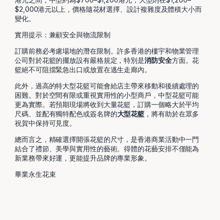
$2,000港元以上，價格隨花材選擇、設計複雜度及體積大小而
變化。
實用提示：兼顧安全與物流限制
訂購前務必考慮場地的潛在限制。許多香港的樓宇和物業管理
公司對於花籃的擺放設有嚴格規定，特別是
消防安全
方面。花
籃絕不可阻擋緊急出口或放置在逃生走廊內。
此外，過高的特大型花籃可能會給店主帶來移動和後續處理的
困難。對於空間有限或重視實用性的小型商戶，中型花籃可能
更為實際。若預期現場將收到大量花籃，訂購一個略大於平均
尺碼、並配有獨特配色或簽名牌的
大型花籃
，將有助於在眾多
祝賀中保持可見度。
總而言之，精確選擇開張花籃的尺寸，是香港商業活動中一門
結合了禮節、美學與實用性的藝術。得體的花藝安排不僅能為
新業務帶來好運，更能提升品牌的專業形象。
畢業永生花束