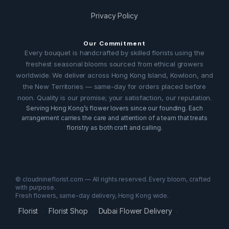
Privacy Policy
Our Commitment
Every bouquet is handcrafted by skilled florists using the
freshest seasonal blooms sourced from ethical growers
worldwide. We deliver across Hong Kong Island, Kowloon, and
the New Territories — same-day for orders placed before
noon. Quality is our promise; your satisfaction, our reputation.
Serving Hong Kong’s flower lovers since our founding. Each
arrangement carries the care and attention of a team that treats
floristry as both craft and calling.
© cloudnineflorist.com — All rights reserved. Every bloom, crafted
with purpose.
Fresh flowers, same-day delivery, Hong Kong wide.
Florist
Florist Shop
Dubai Flower Delivery
·
·
·