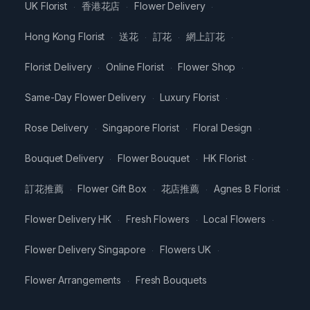
UK Florist
香港花店
Flower Delivery
·
·
·
Hong Kong Florist
送花
訂花
網上訂花
·
·
·
·
Florist Delivery
Online Florist
Flower Shop
·
·
·
Same-Day Flower Delivery
Luxury Florist
·
·
Rose Delivery
Singapore Florist
Floral Design
·
·
·
Bouquet Delivery
Flower Bouquet
HK Florist
·
·
·
訂花推薦
Flower Gift Box
花店推薦
Agnes B Florist
·
·
·
·
Flower Delivery HK
Fresh Flowers
Local Flowers
·
·
·
Flower Delivery Singapore
Flowers UK
·
·
Flower Arrangements
Fresh Bouquets
·