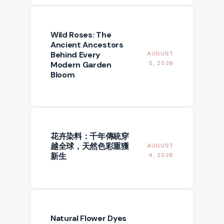
Wild Roses: The
Ancient Ancestors
Behind Every
AUGUST
Modern Garden
5, 2026
Bloom
花卉染料：千年傳統穿
越全球，天然色彩重獲
AUGUST
新生
4, 2026
Natural Flower Dyes