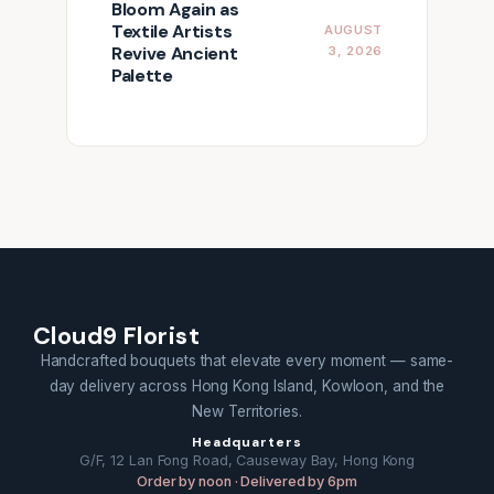
Bloom Again as
Textile Artists
AUGUST
Revive Ancient
3, 2026
Palette
Cloud9 Florist
Handcrafted bouquets that elevate every moment — same-
day delivery across Hong Kong Island, Kowloon, and the
New Territories.
Headquarters
G/F, 12 Lan Fong Road, Causeway Bay, Hong Kong
Order by noon · Delivered by 6pm