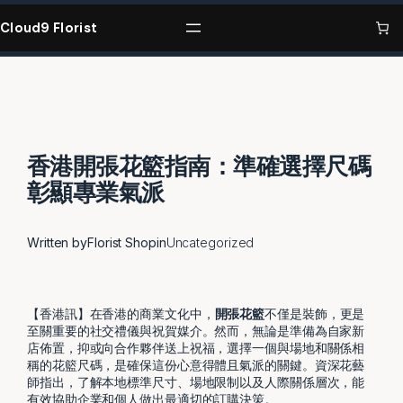
Skip
to
Cloud9 Florist
content
香港開張花籃指南：準確選擇尺碼
彰顯專業氣派
Written by
Florist Shop
in
Uncategorized
【香港訊】在香港的商業文化中，
開張花籃
不僅是裝飾，更是
至關重要的社交禮儀與祝賀媒介。然而，無論是準備為自家新
店佈置，抑或向合作夥伴送上祝福，選擇一個與場地和關係相
稱的花籃尺碼，是確保這份心意得體且氣派的關鍵。資深花藝
師指出，了解本地標準尺寸、場地限制以及人際關係層次，能
有效協助企業和個人做出最適切的訂購決策。