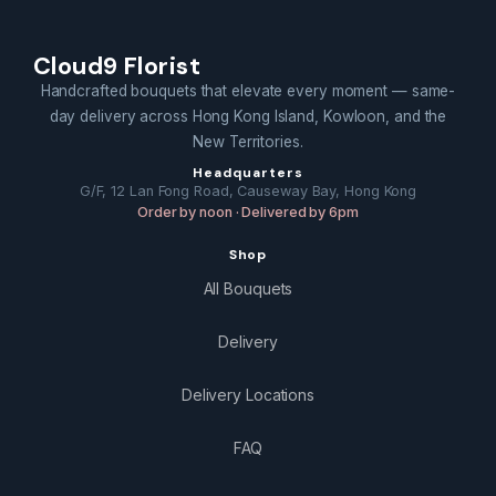
Cloud9 Florist
Handcrafted bouquets that elevate every moment — same-
day delivery across Hong Kong Island, Kowloon, and the
New Territories.
Headquarters
G/F, 12 Lan Fong Road, Causeway Bay, Hong Kong
Order by noon · Delivered by 6pm
Shop
All Bouquets
Delivery
Delivery Locations
FAQ