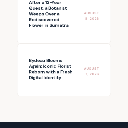
After a 13-Year
Quest, a Botanist
Weeps Over a
AUGUST
Rediscovered
8, 2026
Flower in Sumatra
Bydeau Blooms
Again: Iconic Florist
AUGUST
Reborn with a Fresh
7, 2026
Digital Identity