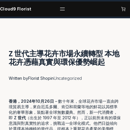
Skip
to
Cloud9 Florist
content
Z 世代主導花卉市場永續轉型 本地
花卉憑藉真實與環保優勢崛起
Written by
Florist Shop
in
Uncategorized
香港，2024年10月26日
– 數十年來，全球花卉市場一直由跨
境貿易主導，來自厄瓜多爾、肯亞和荷蘭等地的鮮花以其標準
化的奢華形象，裝點著全球無數慶典。然而，新一代消費者，
即
Z 世代
（出生於 1997 年至 2012 年），正以前所未有的環保
意識與對真實性的追求，挑戰這一全球化模式。他們日益傾向
於選擇本地種植的替代品，從根本上重塑花卉產業的美學標