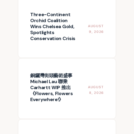
Three-Continent
Orchid Coalition
Wins Chelsea Gold,
AUGUST
Spotlights
9, 2026
Conservation Crisis
銅鑼灣街頭藝術盛事
Michael Lau 聯乘
Carhartt WIP 推出
AUGUST
《Flowers, Flowers
8, 2026
Everywhere!》