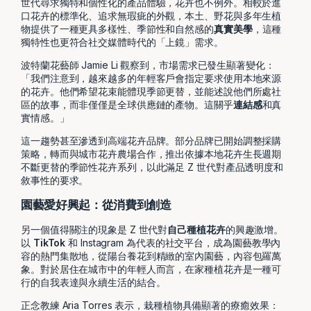
世代尋求獨特和個性化的產品體驗，花卉也不例外。相較於進
口花卉的標準化、追求無瑕疵的外觀，本土、野花與多年生植
物提供了一種更具多樣性、季節性和自然感的
真實美學
，這種
獨特性也更符合社交媒體時代的「上鏡」需求。
波特蘭花藝師 Jamie Li 觀察到，市場需求已發生顯著變化：
「我們注意到，越來越多的年輕客戶會指定要求使用本地來源
的花卉。他們希望花束能體現季節更替，並能述說他們所處社
區的故事，而非僅僅是全球供應鏈的產物。這關乎
連結感
和真
實情感。」
這一趨勢甚至滲透到高端花卉品牌。部分品牌已開始調整採購
策略，轉而與城市花卉農場合作，推出依據本地花卉生長週期
不斷更替的季節性花卉系列，以此滿足 Z 世代對產品透明度和
敘事性的要求。
園藝愛好興起：從消費到創造
另一個值得關注的現象是 Z 世代對
自己種植花卉
的興趣激增。
以
TikTok
和 Instagram 為代表的社交平台，成為園藝教學內
容的熱門集散地，從陽台養花到精緻的室內園藝，內容包羅萬
象。對於居住在城市中的年輕人而言，在家種植花卉是一種可
行的自我表達與永續生活的結合。
正念教練 Aria Torres 表示，栽種植物具備顯著的療癒效果：