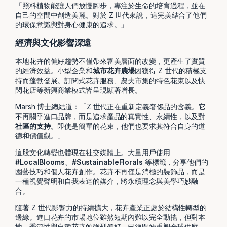
「照料植物能讓人們放慢腳步，專注於生命的培育過程，並在
自己的空間中創造美麗。對於 Z 世代來說，這完美結合了他們
的環保意識與對身心健康的追求。」
經濟與文化影響深遠
本地花卉的偏好趨勢不僅帶來審美層面的改變，更產生了實質
的經濟效益。小型企業和
城市花卉農場
因獲得 Z 世代的積極支
持而蓬勃發展。訂閱式花卉服務、農夫市集的特色花束以及快
閃花店等新興商業模式皆呈現顯著增長。
Marsh 博士總結道：「Z 世代正在重新定義奢侈品的含義。它
不再關乎進口品牌，而是追求產品的真實性、永續性，以及對
社區的支持
。即使是簡單的花束，他們也要求其符合自身的道
德和價值觀。」
這股文化轉變也體現在社交媒體上。大量用戶使用
#LocalBlooms
、
#SustainableFlorals
等標籤，分享他們的
園藝技巧和個人花卉創作。花卉不再僅是消極的裝飾品，而是
一種視覺聲明和自我表達的媒介，將永續理念與美學巧妙融
合。
隨著 Z 世代影響力的持續擴大，花卉產業正處於結構性轉型的
邊緣。進口花卉的市場地位雖然短期內難以完全動搖，但對本
地、季節性與自種花卉的強烈偏好，已經開始重塑全球供應