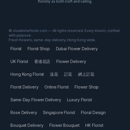
floristry as both craft and calling.
© cloudnineflorist.com — All rights reserved. Every bloom, crafted
with purpose.
Fresh flowers, same-day delivery, Hong Kong wide.
Florist
Florist Shop
Dubai Flower Delivery
·
·
·
UK Florist
香港花店
Flower Delivery
·
·
·
Hong Kong Florist
送花
訂花
網上訂花
·
·
·
·
Florist Delivery
Online Florist
Flower Shop
·
·
·
Same-Day Flower Delivery
Luxury Florist
·
·
Rose Delivery
Singapore Florist
Floral Design
·
·
·
Bouquet Delivery
Flower Bouquet
HK Florist
·
·
·