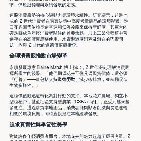
準、供應鏈倫理與永續發展的定義。
這股消費趨勢的核心驅動力是環境永續性。研究顯示，超過七
成的 Z 世代消費者在購買決策中高度考量商品的環境影響。進
口花卉因需依賴長途空運和低溫冷藏來保持新鮮度，其巨大的
碳足跡成為年輕消費者關注的首要焦點。加上工業化種植中普
遍存在的高濃度農藥使用、水資源過度消耗及潛在的勞資問
題，均與 Z 世代的道德價值觀相悖。
倫理消費觀推動市場變革
永續發展專家 Elaine Marsh 博士指出，Z 世代深刻理解消費選
擇所產生的後果。「他們期望花卉不僅具備觀賞價值，還必須
『行善』——這包括支持
道德勞動
、減少碳排放，並積極促進
生物多樣性。」
這種價值觀迅速轉化為對行動的支持。本地花卉農場、獨立小
型種植戶，甚至社區支持型農業（CSFA）項目，正受到越來越
多關注。通過購買本地產品，消費者能夠顯著削減與長途運輸
相關的環境負擔，同時直接挹注本地經濟發展。
追求真實性與季節性美學
對於許多年輕消費者而言，本地花卉的魅力超越了環保考量。Z