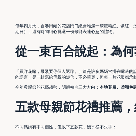
每年四月天，香港街頭的花店門口總會堆滿一簇簇粉紅、紫紅、淡
期日），還有時間細心挑選一份最能表達心意的禮物。
從一束百合說起：為何
「買咩花啫，最緊要你個人返嚟。」這是許多媽媽常掛在嘴邊的
的語言，是一封寫給母親的短信，不必華麗，但每一片花瓣都承
今年母親節的花藝趨勢，明顯轉向三大方向：
本地花農、柔和色
五款母親節花禮推薦，
不同媽媽有不同個性，但以下五款花，幾乎從不失手：