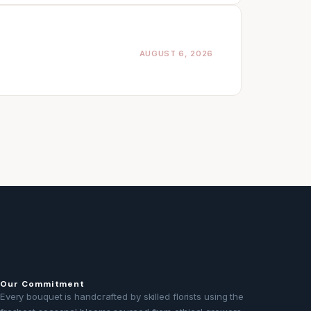
AUGUST 6, 2026
Our Commitment
Every bouquet is handcrafted by skilled florists using the