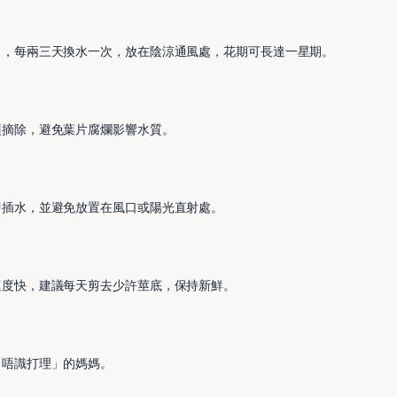
口，每兩三天換水一次，放在陰涼通風處，花期可長達一星期。
須摘除，避免葉片腐爛影響水質。
即插水，並避免放置在風口或陽光直射處。
速度快，建議每天剪去少許莖底，保持新鮮。
「唔識打理」的媽媽。