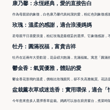
康乃馨：永恆經典，愛的直接告白
作為母親節的象徵，白色康乃馨代表純潔的愛，粉紅色則象徵感
玫瑰：溫柔的感謝，適合浪漫媽媽
若母親平日喜愛浪漫，粉紅玫瑰是最穩妥的選擇。它象徵感謝，
牡丹：圓滿祝福，富貴吉祥
牡丹在近兩年大受歡迎，花朵碩大飽滿，充滿福氣。寓意「圓滿
鬱金香：氣質優雅，體貼的愛
鬱金香花形簡約溫柔，價格比玫瑰親民，卻不失高雅氣質。花語
盆栽薰衣草或迷迭香：實用環保，適合「
今年愈來愈多人選擇香草盆栽。媽媽可以放在廚房窗台，煮菜時