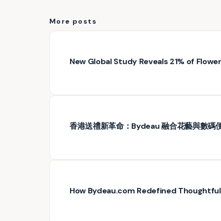
More posts
New Global Study Reveals 21% of Floweri
香港送禮新革命：Bydeau 融合花藝與數碼
How Bydeau.com Redefined Thoughtful G