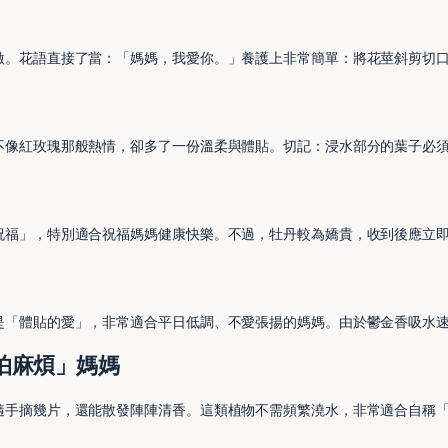
激。花語直接了當：「媽媽，我愛你。」養護上非常簡單：將花莖斜剪切
不像紅玫瑰那般熱情，卻多了一份溫柔與體貼。切記：浸水部分的葉子必
祝福」，特別適合祝福媽媽健康快樂。不過，牡丹較為嬌貴，收到後應立
是「體貼的愛」，非常適合平日低調、不愛張揚的媽媽。由於鬱金香吸水
怕麻煩」媽媽
隨手摘幾片，還能散發陣陣清香。這類植物不需頻繁澆水，非常適合自稱