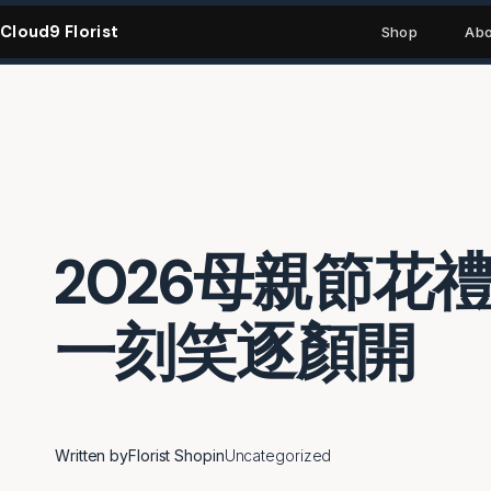
Skip
Cloud9 Florist
to
Shop
Abo
content
2026母親節
一刻笑逐顏開
Written by
Florist Shop
in
Uncategorized