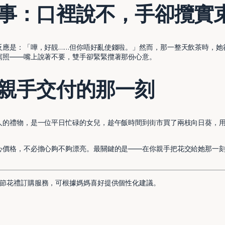
事：口裡說不，手卻攬實
反應是：「嘩，好靚……但你唔好亂使錢啦。」然而，那一整天飲茶時，她
寫照——嘴上說著不要，雙手卻緊緊攬著那份心意。
親手交付的那一刻
人的禮物，是一位平日忙碌的女兒，趁午飯時間到街市買了兩枝向日葵，
心價格，不必擔心夠不夠漂亮。最關鍵的是——在你親手把花交給她那一
節花禮訂購服務，可根據媽媽喜好提供個性化建議。