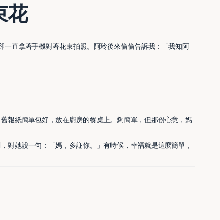
束花
卻一直拿著手機對著花束拍照。阿玲後來偷偷告訴我：「我知阿
用舊報紙簡單包好，放在廚房的餐桌上。夠簡單，但那份心意，媽
刻，對她說一句：「媽，多謝你。」有時候，幸福就是這麼簡單，